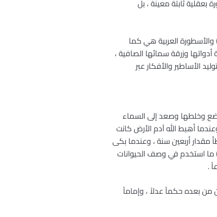
ورة هذا العقل الخاص (5) ولا يجوز ربط الأسطورة بعقلية ثابتة معينة ، بل
إن كل أسطورة هي بطبيعتها منقولة أو مقتبسة تجد جذورها في أسطورة أخرى مصدرها شعب مجاور ) (6) والأسطورة العربية هي كما
أدواتها وزرقة سمائها الصافية ،
 الأساطير والأفكار عبر
لأرض فأخذ منها تربة من عدة مواضع وخلطها وصعد إلى السماء
وعندما أهبط الله آدم الأرض كانت
مقدار أربعين سنة ، وعندما بكى
م وحواء على ما فاتهما من نعيم الجنة صاما عن الطعام والشراب أربعين يوماً . ومن ضروب العدد أربعين (8) ما استخدم في وصف الحيوانات
ً .
 بعده حكماً عدلاً ، وإماماً