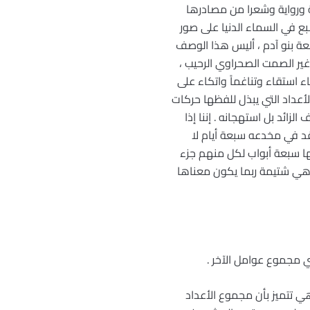
 ورواية وشعرا من مصادرها
 . تقول الأسطورة العربية (11) ملائكة السموات السبع في السماء الدنيا على صور
بعة بنو آدم ، أليس هذا الوصف
غير الصمت الصحراوي الرحيب ،
 استقاء وتناغماً واتكاء على
أعداد التي يبذل للفظها حركات
زائد بل استهجانه . إننا إذا
رقد في مخدعه سبعة أيام لا
ها سبعة أبواب لكل منهم جزء
عدو ) وهي شتيمة ربما يكون معناها
 مجموع عوامل الآخر .
هي تتميز بأن مجموع الأعداد