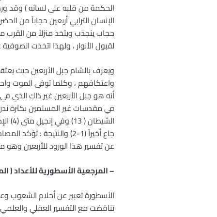
الإنسان الترابي أربعين حجاباً من ال
حجاب ينجذب ويتخذ منزلاً من القرب م
لقبول الأنوار ، ولهذا اتخذت الصوفية عد
ويعرف بالشام جبل الأربعين حيث يعتقد 
واعتكافهم ، وكلما توفى الموت واحداً
أنه هو جبل الأربعين غير ذاك الذي في
الشيطا
جاع أخيراً (1-2) والنتيجة
عن تفسير هذا الورود للأربعين وهو م
– المرجعية الأسطورية للأعداد ( الم
الأسطورة تعبير عن أحلام الشعوب وعقل
تناقضت مع التفسير العقلي والعلمي لل