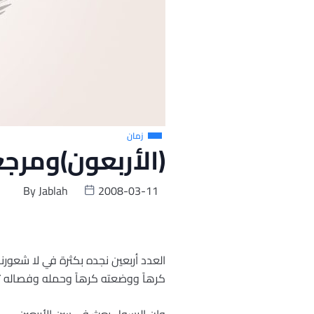
زمان
(الأربعون)ومرجع
By
Jablah
2008-03-11
العدد أربعين نجده بكثرة في لا شعورنا 
كرهاً ووضعته كرهاً وحمله وفصاله ثلاث