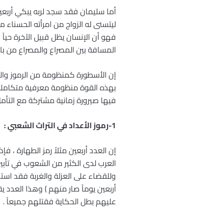
أما سليمان فقد سجد لربه يبكي أربعين
ليتسنى له الزواج من امرأته الحسناء
فهو أن الإنسان يظل قبيل الآخرة حياً
المسافة بين المصراع والمصراع من باب 
بهذه القوة منظومة معرفية متكاملة ، 
فيها صيرورة زمانية مشتركة مع التأ
1-رموز الأعداد في التراث الشعبي :
إن العدد أربعين مثلاً رمز الطهارة ، ف
العرب لدى الكثير من الشعوب في تأبين
وللقضاء على العزلة والغربة فقد استخ
أربعين يوماً صار منهم ) وهذا العدد ي
عليهم بطل الحكاية فقتلهم جميعاً .