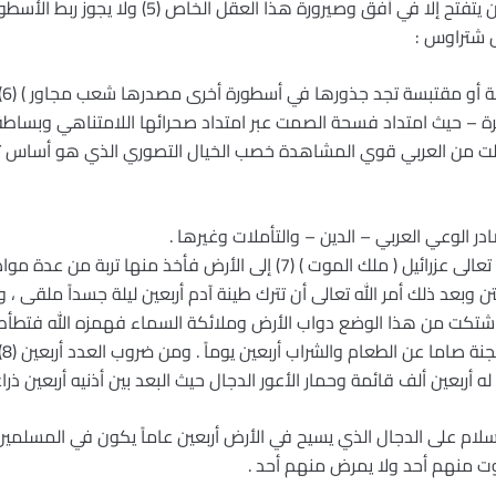
عقلها الخاص ، والعقل العملي لم يكن يتفتح إلا في أفق وصير
ل شتراوس :
( 
زيرة – حيث امتداد فسحة الصمت عبر امتداد صحرائها اللامتناهي وبساطة 
 من العربي قوي المشاهدة خصب الخيال التصوري الذي هو أساس توليد
 الوعي العربي – الدين – والتأملات وغيرها .
ففي أسطورة الخلق العربية أرسل الله تعالى عزرائيل ( ملك الموت ) (7) إلى ا
تن وبعد ذلك أمر الله تعالى أن تترك طينة آدم أربعين ليلة جسداً ملقى ، 
شتكت من هذا الوضع دواب الأرض وملائكة السماء فهمزه الله فتطأطأ 
آد
 أربعين ألف قائمة وحمار الأعور الدجال حيث البعد بين أذنيه أربعين ذراعا
ام على الدجال الذي يسيح في الأرض أربعين عاماً يكون في المسلمين من
وت منهم أحد ولا يمرض منهم أحد .