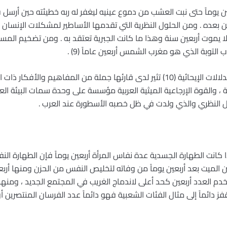
 يوماً حتى نبت العشب من دموع عينيه ليغفر له ربه خطيئته حين أرسل قا
 من بعده . ومن الحلول النظرية التي تقدمها الأساطير لمشكلات الإنس
 لا يموت أربعين سنة وهذا ما كانت الجبرية تعتقد به . ومن تضخيم المس
التوبة الذي هو مغرب الشمس أربعين عاماً (9) .
إن الأسطورة كمنظومة من الرموز والدلالات الإيحائية (10) تثير لدى قارئها جملة من المف
والقوة الإرجاعية الميثية العربية مؤسسة على وحدة سمات البيئة العر
مل النظري والذي ولدت في ظل خصبه الأسطورة عند العرب .
إذا كانت الطهارة الجسدية عدة نفاس المرأة أربعين يوماً فإن الطهارة الن
 الميت بعد أربعين يوماً من وفاته لتخليص النفس من الحزن ومنها أربع
دم العدد أربعين كحد أعلى لاندماج الغريب في المجتمع الجديد ، ومنها
قفز دائماً إلى مثال الفئات الشعبية فهو دائماً عدد الفرسان المنتصرين أ