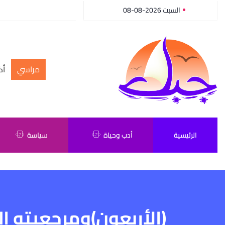
السبت 2026-08-08
مراسي
أك
الرئيسية
أدب وحياة
سياسة
(الأربعون)ومرجعيته ال