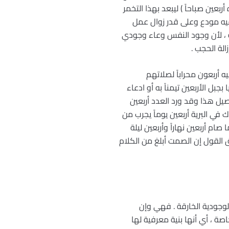
 (2) ذكر أن الله ( خمر طينة آدم بيده أربعين صباحاً ) ليبعد بهذا التخمر
 فيه مودع وعلى قدر زوال عمل
ية ، لأن وجود النفس وعاء وجودي
الة الحجب .
ه أربعون محراباً لصلاتهم
ل الأربعين تيمناً به أو ادعاء
صيل هذا وقد ورد العدد أربعين
نجيل مرقص (3) الإصحاح الأول ( وكان هناك في البرية أربعين يوماً يجرب من
 فبعدما صام أربعين نهاراً وأربعين ليلة
 ينطبق القول إن الصمت أبلغ من الكلام
لوجودية الخارقة . فهي وإن
صة ، أي أنها بنية معرفية لها