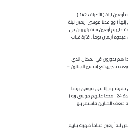
، وهذا العدد هو الميقات التام عند الله من قوله ( وواعدنا موسى ثلاثين ليلة وأتممناها بعشر فتم ميقات ربه أربعين ليلة ( الأعراف 142 )
لهاً ( وواعدنا موسى أربعين ليلة
تناغمة ( فإنها محرمة عليهم أربعين سنة يتيهون في
ادتهم للعجل حيث عبدوه أربعين يوماً . فترة غياب
ذا هم يدورون في المكان الذي
بعده نبئ يوشع (تفسير الجلالين –
حقيقتهم إلا على موسى بينما
بنو إسرائيل ( قالوا يا موسى إنا لن ندخلها أبداً ماداموا فيها ، فاذهب أنت وربك قاتلا إنا هاهنا قاعدون ) المائدة 24 . فدعا عليهم موسى ربه (
 يوشع عن حقيقة ضعف الجبارين فاستمر بنو
ص لله أربعين صباحاً ظهرت ينابيع