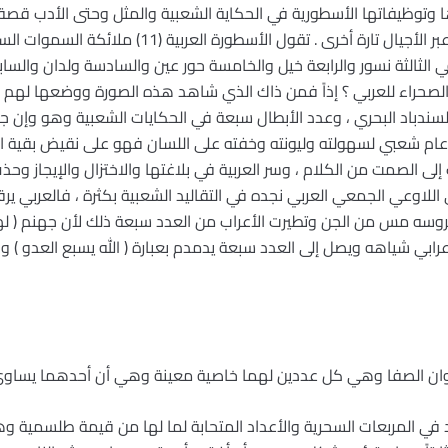
 وتوظيفاتها الأسطورية في الحكاية الشعبية والمثل وحتى الأدب قصة
المقدسة تارة أو الشفاهية المتواترة عبر الأجيال تارة أخرى
في الثالثة نسور والرابعة خيل والخامسة حور عين والسادسة ولدان والسا
ه الصحراء للعربي ؟ إذاً فمن ذاك الذي شاهد هذه الصورة ووضعها لهم 
سندباد البحري ، وعدد الأبطال سبعة في الحكايات الشعبية وهو وإن جاء
 عام شعبي لسهولته وليونته وخفته على اللسان فهو على نقيض بقية ال
الصمت من الكلام ، وسر العربية في بلاغتها والاختزال والإيجاز وحذف ال
ي اللاوعي الجمعي العربي نجده في التقاليد الشعبية بكثرة ، فالعربي ي
عروسه مس من الجن وتطيرت الأعراب من العدد سبعة ذلك لأن جهنم ( ل
) فعندما يعد الأعرابي شياهه ويصل إلى العدد سبعة يدمدم بعبارة ( الله يسبع ال
إخوان الصفا وهي كل عددين لهما خاصية معينة وهي أن أحدهما يساوي
د في المربعات السحرية والأعداد المتحابة لما لها من قيمة طلسمية و