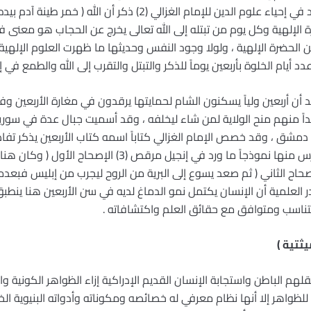
الحكمة من قلبه على لسانه ) وقد ورد في إحياء علوم الدين للإمام الغزالي
حضرة الإلهية وكل يوم من تبتله إلى الله تعالى يخرج عن الحجاب هو معنى
ن الحضرة الإلهية ، ولولا وجود النفس وحديثها ما ظهرت العلوم الإله
د أيام الخلوة بأربعين يوماً للذكر والتبتل والتقرب إلى الله والطمع في إز
أن أربعين ولياً يسكنون الشام لحمايتها يرقدون في مغارة الأربعين وفي
 منهم منح الولاية لمن شاء ليخلفه ، وقد أسميت جبال عدة في سوريا بجب
 دمشق ، وقد خصص الإمام الغزالي كتاباً اسمه كتاب الأربعين يذكر تفا
في مقدسات غير المسلمين بكثرة ندرس منها نموذجاً ما ورد في إ
ن ( 13) وفي إنجيل متى (4) الإصحاح الثاني ( ثم صعد يسوع إلى البرية من الروح ليجرب من إبليس
 : تؤكد المصادر العلمية أن الإنسان يكتمل نمو الدماغ لديه في سن الأربعين هنا
تناسب ومتوافق مع حقائق العلم واكتشافاته .
يثتية )
هم الباطن واستجابة الإنسان القديم الإدراكية إزاء الظواهر الكونية وا
ظواهر إلا أنها نظام معرفي له خصائصه ومكوناته وأدواته البنيوية الخا