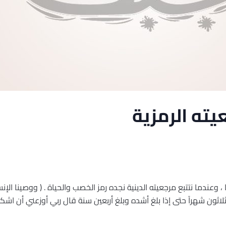
يته الرمزية
، وعندما نتتبع مرجعيته الدينية نجده رمز الخصب والحياة . ( ووصينا الإنس
ون شهراً حتى إذا بلغ أشده وبلغ أربعين سنة قال ربي أوزعني أن اشكر نعمت