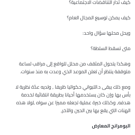
كيف تُدار التناقضات الاجتماعية؟
كيف يمكن توسيع المجال العام؟
ويحل محلها سؤال واحد:
متى تسقط السلطة؟
وهكذا يتحول المثقف من محلل للواقع إلى مراقب لساعة
متوقفة ينتظر أن تعلن الموعد الذي وعدت به منذ سنوات.
ومع ذلك يبقى د.اللبواني حكواتيا ظريفا , ولديه عدّة نظرية لا
بأس بها وإن كان يستخدمها أحيانا بطريقة انتقائية لخدمة
هدفه, وكذلك خبرة عملية تجعله مميزا عن سواه ,لولا هذه
الهنات التي يقع بها بين الحين والآخر,
البومرانج المعارض