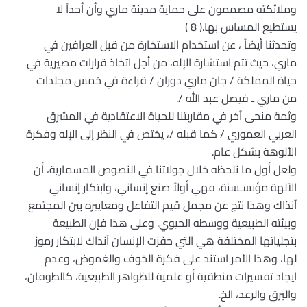
وملائكته مصممون على حماية مدينة ماري وأن أحداً لا
يستطيع المساس بها.( 8 )
وتحدثنا أيضاً ، عن استخدام الاستخارة من قبل العرافين في
ماري، حيث تتم استشارة الإله، من أجل اتخاذ قرارات مصيرية في
حياة المملكة / جان ماري دوران / قراءة في خمس مجلدات
من ماري ـ فيصل عبد الله /.
وثمة منحى آخر في مقاربتنا للحياة الاعتقادية في المشرق
العربي العموري / كما قبله /، يختص في النظر إلى الإله وفكرة
الألوهة بشكل عام.
ولعل أول ما نلحظه خلال جولاتنا في النصوص المسمارية، أن
الآلهة مؤنسـسنة، فهي أولاً صنع إنساني، وابتكار إنساني
آنذاك وهذا نتج عن مجمل قيم التفاعل ومعاييره بين المجتمع
وبيئته الطبيعية ووسطه الحيوي. وعلى هذا فإن الطبيعة
بتجلياتها المختلفة هي التي حفزت الإنسان آنذاك لابتكار رموز
لها، وهذا الأمر استند على فكرة الخوف والغموض، وعدم
ايجاد تفسيرات منطقية أو علمية للظواهر الطبيعية، كالطوفان،
والبرق والرعد، الخ.