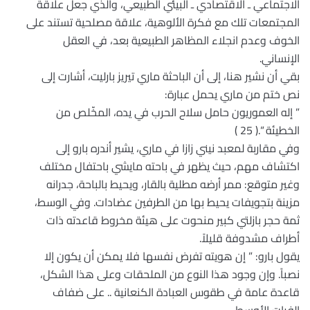
الاجتماعي ـ الاقتصادي ـ البيئي الطبيعي، والذي جعل علاقة
المجتمعات تلك مع فكرة الألوهية، علاقة مصلحية تستند على
الخوف وعدم انجلاء المظاهر الطبيعية بعد، في العقل
الإنساني.
بقي أن نشير هنا، إلى أن الباحثة ماري تيريز بارليت، أشارت إلى
نص ختم من ماري يحمل عبارة:
” إله العموريون حامل سلاح الحرب في يده، المخّلص من
الخطيئة “.( 25 )
وفي مقاربة لمعبد نيني زازا في ماري، يشير أندره بارو إلى
اكتشاف مهم، حيث يظهر في باحته مايشي باحتفال مختلف
وغير متوقع: ممر أرضه مطلية بالقار، ويحيط بالباحة، جدرانه
مزينة بتجويفات يحيط بها من الطرفين عضادات. وفي الوسط،
ثمة حجر بازلتي كبير منحوت على هيئة مخروط قاعدته ذات
أطراف مشدوفة قليلاً.
يقول بارو: ” إن هويته تفرض نفسها فلا يمكن أن يكون إلا
نصباً. وإن وجود هذا النوع من الملحقات وعلى هذا الشكل،
قاعدة عامة في طقوس العبادة الكنعانية .. على ضفاف