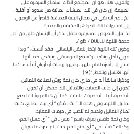
والغريب هنا، هو أن المجتمع آنذاك استطاع السيطرة على
الطبيعة، إن كان في تلك المنشأت المائية من سدود أو أقنية ..
الخ .. غير أنه بقي في مجال البنية الدماغية قاصراً عن الوصول
إلى تفسيرات لتلك الظواهر المخيفة والمدمرة.
لذا فإن النصوص المشرقية تحفل بذكر أن الإنسان خلق من أجل
خدمة الآلهة DULLU / دُلُّو /.
وكون تلك الآلهة ابتكار للعقل الإنساني، فقد أُنسنتْ، ” وبذا
فهي تأكل وتشرب وتسمع الموسيقى وترقص. كما أنها ـ
تحتاج إلى أسرّة لتنام عليها، ولديها زوجات أو أزواج أو أبناء. كما
أنها تغتسل وتتعطر “( 9 )
وذكرنا سابقاً أنه في ماري كان ثمة ورش لصناعة التماثيل
تكون إلى جانب المعابد، والتماثيل تلك ممكن أن تكون
شخصية، أو لا شخصية / عامة /. كما أن هناك ورشات لصنع
تماثيل الآلهة. وفي هذه الـ ” بتْ ـ مُحُّو ” أي بيت الصانع، كانت
تصاغ التماثيل وتصنع ثم تنصب في حرمات المعابد.
وكان ثمة طقس يعرف باسم ” مِس ـ في ” أي غسل الفم،
وكذلك ” فِتْ ـ في ” أي فتح الفم. حيث يتم عبرهما سريان