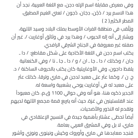
وفي معرض مقابلة اسم الإله دجن، مع اللغة العربية، نجد أن
هذا الاسم يرد / دُجْن، دِجَان، دُجون / تعني الغيم المطبق،
المطر الكثير.( 2 )
ويُلّقب في منطقة الفرات الأوسط بملك البلاد وسيد الآلهة،
ويشار إلى أنه إله الحبوب / وهذا يرد في وثائق أوغاريت /. غير أن
صفته غير معروفة في الجناح الشرقي الرافدي.
يكتب اسم دجن في اللغة الأكادية على شكل مقاطع: / دا ـ
جان / وكذلك / دا ـ جا ـ ان / و / دا ـ جا ـ نا / وفي الكنعانية
يلفظ داجون، وفي الأوغاريتية كان يكتب بالحروف الساكنة / د.
ج. ن /. وكما عثر على معبد لدجن في ماري وترقا، كذلك عثر
على معبد له في أوغاريت يوحي بشعبية واسعة له.
الجدير ذكره هنا، هو أنه وفي حوالي 1100 ق.م، كان معبوداً
عند الفلستينين في غزة. حيث أنه يتربع قمة مجمع الآلهة لديهم
وتقدم له النذور والأضحيات.
أيضاً تحظى عشتار بأهمية جيدة في النسيج الإعتقادي في
ماري، لا بل وفي المشرق العربي بعامة.
فنجد معابدها في ماري وأوروك وكيش ونينوى ونوزي وآشور