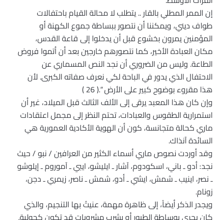
الفرات الأوسط.
إن الممر المطلي بالقار .. يتطلب لا محالة القيام باحتفالات
طواف ديني، ويمكننا أن نتصور ببساطة جموع الكهنة أو
المؤمنين يمرون بخشوع قبل أن يدخلوا إلى قاعة القدس،
مكان العبادة الأخير، كما نتصورهم خارجين بعد أن أتموا فروض
الطاعة. وليس من الضروري أن نجد النص المسماري عن
الاحتفال الذي يدور في الباحة لكي نعرف صفاته الكبرى. لأن
هذا مقروء بوضوح كبير على الأرض “.( 26 )
وإن كان هذا المعبد يرقى إلى الألف الثالث قبل الميلاد، غير أن
استمرارية الطقوس والعبادات، تحتم النظر إلى مجمل اعتقادات
ماري كحالة متجانسة، كون أن الهوية الأكادية العمورية هي
السائدة آنذاك.
وقد أوردت نصوص ماري أسماء الكثير من العرافين / نبو / حيث
نجد: أدو ـ باني، اسكودوم، آشار ـ ايليشو، ايبي ـ آموروم ـ إيلوشو
ـ نصر، اينيب ـ شمش، ايشي ـ أدو، شمش ـ ناصر، زيمري ـ دجن،
زونام.
ويجدر الذكر أيضاً، إلى ظاهرة مهمة، عنيتُ بها التنجيم، والذي
كان يجري بوساطة الطيور أو بشرب مشروبات قد تكون كحولية.