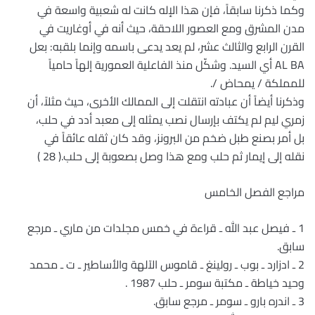
وكما ذكرنا سابقاً، فإن هذا الإله كانت له شعبية واسعة في
مدن المشرق ومع العصور اللاحقة، حيث أنه في أوغاريت في
القرن الرابع والثالث عشر، لم يعد يدعى باسمه وإنما بلقبه: بعل
AL BA أي السيد. وشكّل منذ الفاعلية العمورية إلهاً حامياً
للمملكة / يمحاض /.
وذكرنا أيضاً أن عبادته انتقلت إلى الممالك الأخرى، حيث مثلاً، أن
زمري ليم لم يكتف بإرسال نصب يمثله إلى معبد أدد في حلب،
بل أمر بصنع طبل ضخم من البرونز، وقد كان ثقله عائقاً في
نقله إلى إيمار ثم حلب ومع هذا وصل بصعوبة إلى حلب.( 28 )
مراجع الفصل الخامس
1 ـ فيصل عبد الله ـ قراءة في خمس مجلدات من ماري ـ مرجع
سابق.
2 ـ ادزارد ـ بوب ـ رولينغ ـ قاموس الآلهة والأساطير ـ ت ـ محمد
وحيد خياطة ـ مكتبة سومر ـ حلب 1987 .
3 ـ اندره بارو ـ سومر ـ مرجع سابق.