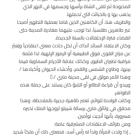
المذبوحة ثم تلفى الشاة برأسها وجسمها في النهر الذي
يذهب بها و بالخبائث التي تحملها.
والطريف هنا، أن الكاهنين الذين قاما بعملية التطهير أصبحا
غير طاهرين طقسياً، لذا توجب عليهما مغادرة المدينة حتى
انقضاء فترة الإحتفالات بالسنة الجديدة.
وكان الاعتقاد السائد آنذاك أن لكل حادث معنى اعتقادياً ويُعبّر
عن مزاج القوى فوق الطبيعية أو الرموز الإلهية. لذا فثمة
مراقبة لطيران الطيور، وكذلك علاقة الأجرام السماوية فيما
بينها، وطاوع الشمس والقمر، وأحشاء الحيوان وأكبادها /
وهذا الأمر موثق في لقى مدينة ماري /.
ويبدو أن قراءة الطالع أو التنبؤ كان يستند على جملة هذه
الظواهر.
وكانت الولادة لتوائم، تعتبر ظاهرة جديرة بالملاحظة، وهذا
محقق في وثائق ماري برسالة شيبتو لزوجها الملك تخبره
مسرورة، بأنها أنجبت توأمين.
ومن طرائف الاعتقادات المشرقية عامة:
ـ إذا ولدت المرأة ولداً له رأس أسد، فمعنى ذلك أن ملكاً شديد