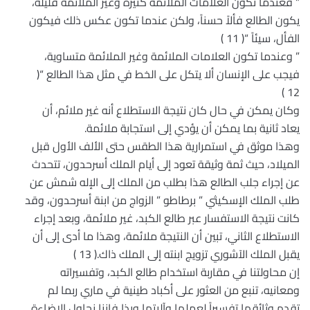
” فعندما تكون العلامات الملائمة كثيرة وغير الملائمة قليلة،
يكون الطالع فألاً حسناً، ولكن عندما تكون عكس ذلك فيكون
الفأل، سيئاً “( 11 )
” وعندما تكون العلامات الملائمة وغير الملائمة متساوية،
فيجب على الإنسان ألا يتكل على الخط في مثل هذا الطالع “(
12 )
وكان يمكن في حال كان نتيجة الاستطلاع أنه غير ملائم، أن
يعاد ثانية بما يمكن أن يؤدي إلى استجابة ملائمة.
وهذا موثق في استمرارية هذا الطقس حتى الألف الأول قبل
الميلاد، حيث ثمة وثيقة تعود إلى أيام الملك أسرحدون، تتحدث
عن إجراء جلب الطالع هذا بطلب من الملك إلى الإله شمش عن
طلب الملك الإسكيثي ” برطاطو ” الزواج من ابنة أسرحدون، وقد
كانت نتيجة الاستفسار عبر طالع الكبد، غير ملائمة، وبعد إجراء
الاستطلاع الثاني، تبين أن النتيجة ملائمة، وهذا ما أدى إلى أن
يقبل الملك الآشوري تزويج ابنته إلى الملك ذاك.( 13 )
إن محاولتنا في مقاربة استخدام طالع الكبد، وتفسيراته
ومعانيه، تنبع من العثور على أكباد طينية في ماري ربما لم
تقدم وثائقها تفسيراً لعملها وآليتها وبذا فإننا نحاول الإضاءة