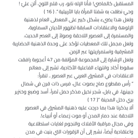
المستقبل كالماضي! فأنا الإله نابو، رب قلم اللوح، أثنِ عليّ !
وحيٌ نطقت به شفتا المرأة بايا الأربيلية “. ( 16 )
ولعل هذا يضيء بشكل كبير على المعطى العام لذهنية
الإلوهة والاعتقادات السابقة لظهور الأديان السماوية،
والمستمرة إلى العصور اللاحقة وصولاً إلى العصر الحديث.
ولعل مجمل تلك المعطيات تؤكد على وحدة الذهنية الحضارية
المشرقية واستمراريتها عبر الزمن.
ولعل الإشارة إلى المجموعة المؤلفة من 47 أعجوبة رافقت
سقوط أكاد وانتهاء الفاعلية الأكادية، تشير إلى معالم
الاعتقادات في المشرق العربي عبر العصور .. لنقرأ:
” رأس مقطوع صاح بصوت عال، فرس ذات قرن في شمال
جبينها، في بابل، شجر نخيل مذكر حمل ثمراً، أسد وضبع وخنزير
بري دخل المدينة “( 17 )
ألا يذكرنا هذا بما درجت عليه ذهنية المشرق في العصور
اللاحقة عند دمار المدن أو موت زعماء أو أنبياء!.
وفي مجال مراقبة الأفلاك والنجوم لغايات استطلاعية
واعتقادية أيضاً، نشير إلى أن الزقورات التي بنيت في مدن