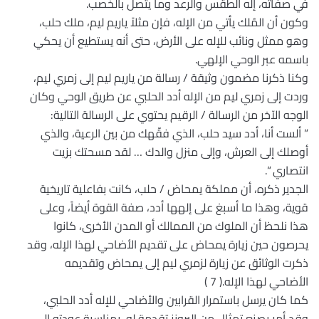
في صفاته، إله الطقس والرعد وما يتصل بالخصب.
وكون أن المُلك يأتي من الإله، فإن مثلاً ياريم ليم، ملك حلب،
وهو ممثل ونائب للإله على الأرض، حتى أنه يستطيع أن يحكي
باسمه عبر الوحي الإلهي.
وكنا ذكرنا مضمون وثيقة / رسالة من ياريم ليم إلى زمري ليم،
وردت إلى زمري ليم من الإله أدد الحلبي عن طريق الوحي وكان
الوجه الآخر من الرسالة / الرقيم يحتوي على الرسالة التالية:
” ألست أنا، أدد سيد حلب، الذي فقّهك من بين الرعية، والذي
أوصلك إلى العرش، وإلى منزل والدك … لقد مسحتك بزيت
انتصاري “.
الجدير ذكره، أن مملكة يمحاض / حلب، كانت بفاعلية تاريخية
قوية، وهذا ما أسبغ على إلهها أدد، صفة القوة أيضاً، وعلى
هذا نلحظ أن الملوك من الممالك أو المدن الأخرى، كانوا
يحرصون حين زيارة يمحاض على تقديم الأضاحي لهذا الإله، وقد
ذكرت الوثائق عن زيارة لزمري ليم إلى يمحاض وتقديمه
الأضاحي لهذا الإله.( 7 )
كما كان يرسل باستمرار القرابين والأضاحي للإله أدد الحلبي،
وقد أمر بصنع تمثال من البرونز تقدمة له، بمناسبة عودته إلى