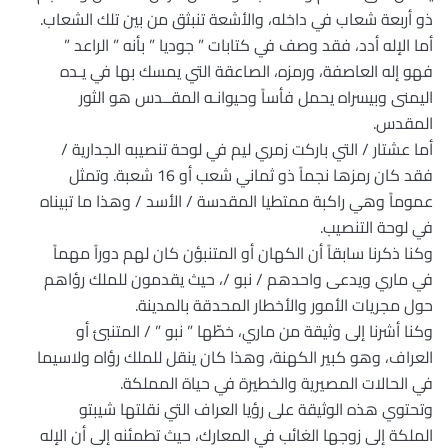
ذو أربعة شعاب في داخله، والأشعة تنبثق من بين تلك الشعاب.
أما الإله أدد، فقد وصف في كتابات ” جوديا ” بأنه ” الراعد ”
فهو إله العاصفة، ورمزه، الصاعقة التي يمسك بها في يـده
اليمنى وبيسراه يحمل فأساً وحيوانـه المقــدس هو الثور
المقدس.
أما عشتار / التي باركت زمري ليم في لوحة تنصيبه الجدارية /
فقد كان رمزها نجماً ذو ثماني شعب أو 16 شعبة. وتمثل
عموماً وهي راكبة ممتطيا المقدسة / الأسد / وهذا ما تبيناه
في لوحة التنصيب.
وكنا ذكرنا سابقاً أن الكهان أو المتنبؤن كان لهم دوراً مهماً
في ماري ويدعى واحدهم / نبو /، حيث يقدمون للملك رؤاهم
حول مجريات الأمور والأخطار المحدقة بالمدينة.
وكنا أشرنا إلى وثيقة من ماري، خطّها ” نبو ” / المتنبئ أو
العراف، وهو كبير الكهنة، وهذا كان ينقل للملك رؤاه ولاسيما
في الحالات المصيرية والخطيرة في حياة المملكة.
وتحتوي هذه الوثيقة على رؤيا العراف التي نقلتها شيبتو
الملكة إلى زوجها الغائب في المعارك، حيث تطمئنه إلى أن الإله