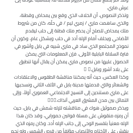
عرش ماري.
وتذكر النصوص، أن الخلاف الذي وقع بين يمحاض وقطنة،
والذي ساهمت ماري / زمري ليم / في حلّه، كان من شروط
ملك يمحاض للصلح أن يحضر ملك قطنة إلى حلب ليقدم
الأضاحي ويحلف أمام الإله أدد في حلب وبشكل عام، وكون أن
نموذج المجتمع الذي ساد في ماري شبيه في بابل وآشور في
فترة السلالة البابلية الأولى، فإن المعلومات التي يمكن
الحصول عليها من نصوص ماري يمكن أن يقال أنها تنطبق
على بلاد آشور وبابل. 
وكذا العكس، حيث أنه يمكننا مناقشة الطقوس والاعتقادات
والشعائر والتي قدمتها مدينة بابل في الألف الثاني ونسحبها
على ماري مستندين إلى النسيج الاجتماعي العموري أولاً، وإلى
التماثل بين مدن المشرق العربي آنذاك.
ويذكر صموئيل هوك في مناقشته للإله شمش في بابل، حيث
أن رمزه منقوش على مسلة قوانين حمورابي، وقد كان هذا
الإله معنياً بتفسير الوحي إلى جانب الإله أدد. وكان رمزه الذي
ينقش على الأختام والأنصاب مؤلفاً من قرص الشمس وله نجم