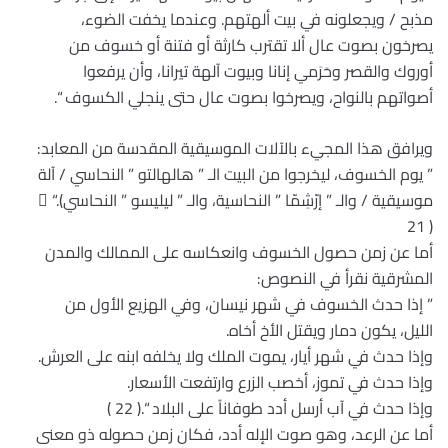
مذبح / ويجعلونه في بيت ألهتهم. وعندما يخفت الضوء،
يصرخون بصوت عال ألا تقترب كارثة أو فتنة أو خسوف من
أوروك والقصر وحَرَمي إنانا وبيوت آلهة تيرانا، وأن يرفعوا
أصواتهم بالنواح، ويصرخوا بصوت عال حتى ينجلي الكسوف “.
ويرافق هذا المجيء بالآلات الموسيقية المقدسة من المعابد:
” يوم الخسوف، ليخرجوا من البيت الـ ” هالهالتو ” النحاسي / آلة
موسيقية / والـ ” إرّشِمّا ” النحاسية، والـ ” ليليسو ” النحاسي “.(
21 )
أما عن زمن حصول الخسوف وانعكاسه على الممالك والمدن
المشرقية نقرأ في النصوص:
” إذا حدث الخسوف في شهر نيسان، وفي الهزيع الأول من
الليل، يكون دمار ويقتل الأخ أخاه.
وإذا حدث في شهر أيار، يموت الملك ولا يخلفه ابنه على العرش.
وإذا حدث في تموز، أخصب الزرع وارتفعت الأسعار.
وإذا حدث في آب أرسل أدد طوفاناً على البلاد “.( 22 )
أما عن الرعد، وهو صوت الإله أدد، فكان زمن حصوله ذو معنى