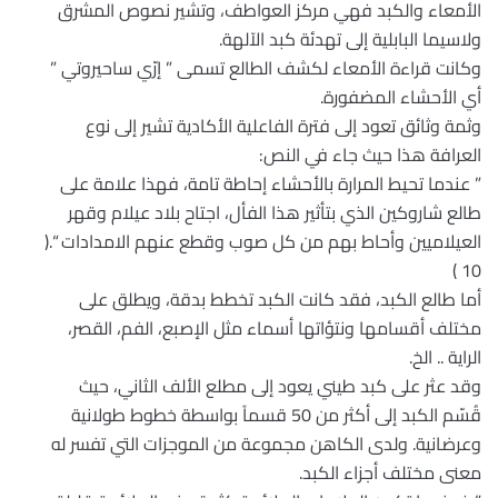
الأمعاء والكبد فهي مركز العواطف، وتشير نصوص المشرق
ولاسيما البابلية إلى تهدئة كبد الآلهة.
وكانت قراءة الأمعاء لكشف الطالع تسمى ” إرّي ساحيروتي ”
أي الأحشاء المضفورة.
وثمة وثائق تعود إلى فترة الفاعلية الأكادية تشير إلى نوع
العرافة هذا حيث جاء في النص:
” عندما تحيط المرارة بالأحشاء إحاطة تامة، فهذا علامة على
طالع شاروكين الذي بتأثير هذا الفأل، اجتاح بلاد عيلام وقهر
العيلاميين وأحاط بهم من كل صوب وقطع عنهم الامدادات “.(
10 )
أما طالع الكبد، فقد كانت الكبد تخطط بدقة، ويطلق على
مختلف أقسامها ونتؤاتها أسماء مثل الإصبع، الفم، القصر،
الراية .. الخ.
وقد عثر على كبد طيني يعود إلى مطلع الألف الثاني، حيث
قُسّم الكبد إلى أكثر من 50 قسماً بواسطة خطوط طولانية
وعرضانية. ولدى الكاهن مجموعة من الموجزات التي تفسر له
معنى مختلف أجزاء الكبد.