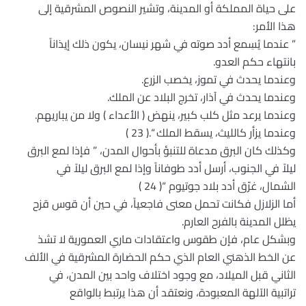
على حياة المملكة أو المدينة، وتشير النصوص المشرقية إلى
هذا الأمر:
” عندما يُسِمع أدد صوته في شهر نيسان، يكون ذلك إيذاناً
بانتهاء حكم العدو.
وعندما يحدث في تموز، يخصب الزرع.
وعندما يحدث في آذار، تخرج البلاد عن الملك.
وعندما يرعد مثل كلب كبير، ينهض ( الأعداء ) ولا من يباريهم.
وعندما يزأر كالليث، يسقط الملك “.( 23 )
وكذلك كان البرق مدعاة للتنبؤ بأحوال المدن، ” فإذا لمع البرق
ليلاً في الجنوب، أرسل أدد طوفاناً وإذا لمع البرق ليلاً في
الشمال، غرّق أدد بلاد جوتيوم “( 24 )
أما الزلازل فكانت تحمل معنى فاجعياً، في حين أن قوس قزح
يظلل المدينة بالفرح العارم.
وبشكل عام، فإن طقوس واعتقادات ماري العمورية لا تشذ
عن الخط الذهني العام الذي حكم الحضارة المشرقية في الألف
الثاني قبل الميلاد، مع وجود اختلاف واحد بين المدن، في
تراتبية الآلهة المعبودة، ونعتقد أن هذا يرتبط بالواقع