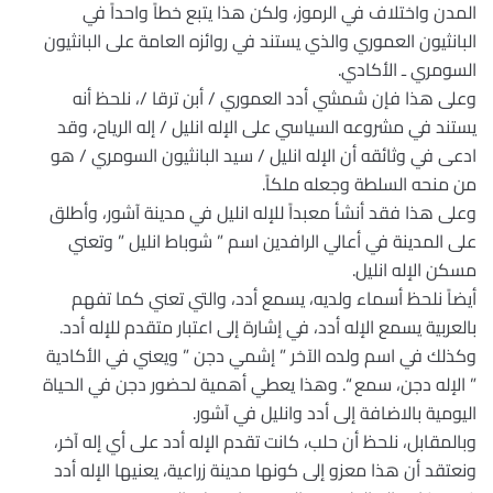
المدن واختلاف في الرموز، ولكن هذا يتبع خطاً واحداً في
البانثيون العموري والذي يستند في روائزه العامة على البانثيون
السومري ـ الأكادي.
وعلى هذا فإن شمشي أدد العموري / أبن ترقا /، نلحظ أنه
يستند في مشروعه السياسي على الإله انليل / إله الرياح، وقد
ادعى في وثائقه أن الإله انليل / سيد البانثيون السومري / هو
من منحه السلطة وجعله ملكاً.
وعلى هذا فقد أنشأ معبداً للإله انليل في مدينة آشور، وأطلق
على المدينة في أعالي الرافدين اسم ” شوباط انليل ” وتعني
مسكن الإله انليل.
أيضاً نلحظ أسماء ولديه، يسمع أدد، والتي تعني كما تفهم
بالعربية يسمع الإله أدد، في إشارة إلى اعتبار متقدم للإله أدد.
وكذلك في اسم ولده الآخر ” إشمي دجن ” ويعني في الأكادية
” الإله دجن، سمع “. وهذا يعطي أهمية لحضور دجن في الحياة
اليومية بالاضافة إلى أدد وانليل في آشور.
وبالمقابل، نلحظ أن حلب، كانت تقدم الإله أدد على أي إله آخر،
ونعتقد أن هذا معزو إلى كونها مدينة زراعية، يعنيها الإله أدد