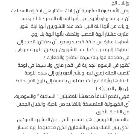
وإبلا .. الخ.
وفي الأسطورة المشرقية أن إنانا / عشتار هي ابنة إله السماء /
آن /، وثمة رواية أخرى على أنها ابنة إله القمر / نانا / وثمة
روايات من أنها ابنة انليل. كما عند الآشوريين أنها ابنة آشور.
اعتبرت عشتار آلهة الخصب وتتصف بأنها آلهة بلا زوج.
شعارها عبارة عن حلقة قصب: ويبدو ـ أن صفاتها تتمدد إلى
اعتبارها إلهة حرب كما عند الآشوريين. ويطلق عليها حمورابي
قي مقدمة قوانينه/سيدة الكفاح والمعارك /.
تظهر في الرسوم الجدارية في قصر ماري ولا سيما في لوحة
تنصيب الملك زمري ليم، ويشير أندره بارو إلى هذه اللوحة
باعتبارها وثيقة غير اعتيادية ليس بالنسبة إلى تاريخ الفن فقط،
بل وإلى الدين.( 3 )
فهي تقدم أئتلافاً مدهشاً للعقليتين ” السامية ” والسومرية،
أي الكهنوتية المتمسكة بالتقاليد من ناحية، والخيال الجميل
من الناحية الأخرى.
فالقسم الكهنوتي هو القسم الأعلى من المشهد المركزي
الذي يبين الملك يلمس الشعارين الذين قدمتهما إليه عشتار