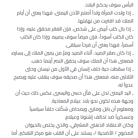
البأس سوف يحكم البلاد.
ـ إذا ولدت المرأة ولداً أصلم الأذن اليمنى، فهذا يعني أن أيام
الملك قد اقتربت من نهايتها.
ـ إذا بال كلب أبيض على شخص، فإن الفقر محقق عليه، وإذا
كان الكلب أسوداً، فإن مرضاً سوف يصيبه. وإذا كان الكلب
أسمراً، فهذا يعني أن فرحاً سيلقى.
ـ إذا كان صقر الصيد، أثناء الصيد ومرّ من يمين الملك إلى يساره،
فمعنى هذا أن الملك سوف يحقق النصر أينما ذهب.
ـ إذا سقطت حية خلف إنسان في الأول من نيسان وحتى
الثلاثين منه، فمعنى هذا أن صديقه سوف ينقلب عليه ويصبح
عدواً له.
ـ اليد اليمنى تدل على فأل حسن واليسرى عكس ذلك حيث أن
وجهة هذه تكون نحو بلاد عيلام المعادية.
ومعلوم أن بابل وماري ويمحاض شكّلت حلفاً سياسياً
وعسكرياً ضد تحالف إشنونا وعيلام.
وكان الاعتقاد الذهني المشرقي، والذي يختص بالحيوان
المذبوح / الأضحية /، يستند على أن القلب هو مركز التفكير، أما