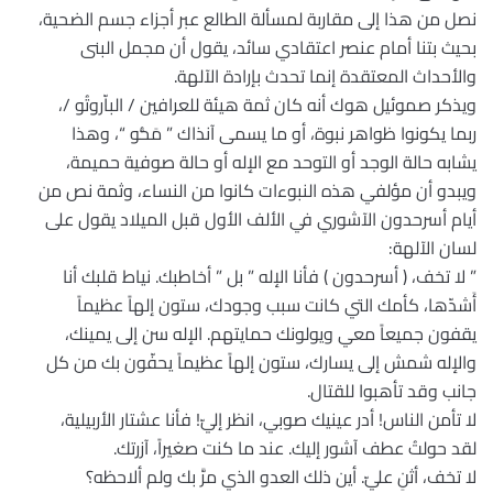
نصل من هذا إلى مقاربة لمسألة الطالع عبر أجزاء جسم الضحية،
بحيث بتنا أمام عنصر اعتقادي سائد، يقول أن مجمل البنى
والأحداث المعتقدة إنما تحدث بإرادة الآلهة.
ويذكر صموئيل هوك أنه كان ثمة هيئة للعرافين / الباّروتُو /،
ربما يكونوا ظواهر نبوة، أو ما يسمى آنذاك ” مَحُّو “، وهذا
يشابه حالة الوجد أو التوحد مع الإله أو حالة صوفية حميمة،
ويبدو أن مؤلفي هذه النبوءات كانوا من النساء، وثمة نص من
أيام أسرحدون الآشوري في الألف الأول قبل الميلاد يقول على
لسان الآلهة:
” لا تخف، ( أسرحدون ) فأنا الإله ” بل ” أخاطبك. نياط قلبك أنا
أَشدّها، كأمك التي كانت سبب وجودك، ستون إلهاً عظيماً
يقفون جميعاً معي ويولونك حمايتهم. الإله سن إلى يمينك،
والإله شمش إلى يسارك، ستون إلهاً عظيماً يحفّون بك من كل
جانب وقد تأهبوا للقتال.
لا تأمن الناس! أدر عينيك صوبي، انظر إليّ! فأنا عشتار الأربيلية،
لقد حولتُ عطف آشور إليك. عند ما كنت صغيراً، آزرتك.
لا تخف، أثنِ عليّ. أين ذلك العدو الذي مرَّ بك ولم ألاحظه؟