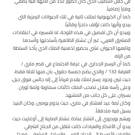
في حفل التنصيب الذي كان حضور عدد من الآلهة فيه يضفي
وقاراً إضافياً.
كما أن الكهنوتية تمثلت ثانية في تلك الحيوانات الرمزية التي
يبدو وأنها كانت تؤلف حاجزاً وقائياً.
ويبدو أن كل تفصيل في هذه اللوحة، له تفسيره في اعتقادات
المشرق العربي، غير أن عشتار الظاهرة بأسلحتها وأسدها
وتابعها الحيوان، تشي بحضور لذهنية الملك الذي يأخذ السلطة
من الإله.
كما أن الرسم الجداري في غرفة الاجتماع في قصر ماري /
الغرفة 132 / والذي يضم خمسة حقول، بان منها ثلاثة فقط،
حيث تبين وجود رسم لملك يقدم قرباناً إلى إله جالس فوق جبل،
وعلى رأسه هلال. تصحب الملك كائنات سماوية وثمة ثوران
يسيران على كل جانب من المشهد.
وكان ثمة عيد لعشتار في ماري، حيث يدوم يومين، وكان النبيذ
يسيل فيه متدفقاً.
ويشير بوردروي إلى انتشار عبادة عشتار المارية إلى أوغاريت حيث
يبدو أن الأفكار والعبادات كانت تنتقل من الجناح الشرقي
والفرات الأوسط إلى الجناح الغربي والساحل المشرقي، وهذا