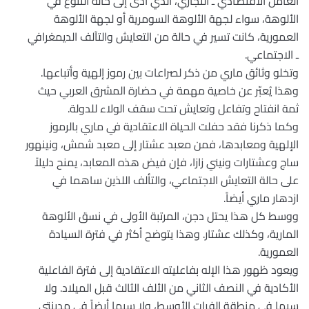
العامل الاقتصادي ـ التجاري، الذي أدى إلى حالة التنوع في
الألوهة، سواء لجهة الألوهة السومرية أو لجهة الألوهة
العمورية، كانت تسير في حالة من التعايش والتآلف الديمغرافي
ـ الاجتماعي.
وتخلو وثائق ماري من ذكر لصراعات بين رموز إلهية وأتباعها.
وهذا يُعبّر عن خاصية مهمة في حضارة المشرق العربي حيث
ثمة انفتاح وتفاعل وتعايش تحت سقف الولاء للدولة.
وكما ذكرنا فقد حفلت الحياة الاعتقادية في ماري بالرموز
الإلهية ومعابدها، فمن معبد عشتار إلى معبد شمش، ونينهور
ساج وعشتارات ونيني زازا، فإن فيض هذه المعابد، يمنح دليلاً
على حالة التعايش الاجتماعي، والتألف اللذين ساهما في
ازدهار ماري أيضاً.
ووسط كل هذا يحتل دجن، المرتبة الأولى في نسق الألوهة
المارية، وكذلك عشتار. وهذا يتوضح أكثر في فترة السيادة
العمورية.
ويعود ظهور هذا الإله بفاعليته الاعتقادية إلى فترة الفاعلية
الأكادية في النصف الثاني من الألف الثالث قبل الميلاد. ولا
سيما في منطقة الفرات الأوسط، ولا سيما أيضاً في مدينتي