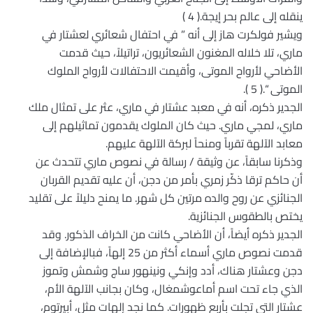
ينقله إلى عالم بحر إيجة.( 4 )
ويشير فولكرت هاز إلى أنه ” في احتفال شعائري لعشتار في
ماري، تلا خلاله المغنون الشعائريون، تراتيلاً، حيث قدمت
الأضاحي لأرواح الموتى، وأقيمت الاحتفالات لأرواح الملوك
الموتى “.( 5 ).
الجدير ذكره، أنه في معبد عشتار في ماري، عثر على تمثال ملك
ماري، لمجي ماري. حيث كان الملوك يقدمون تماثيلهم إلى
معابد الآلهة تقرباً ومنحاً لبركة الآلهة عليهم.
وذكرنا سابقاً، عن وثيقة / رسالة في نصوص ماري تتحدث عن
أن حاكم ترقا ذكّر زمري بأمر من دجن، أن عليه تقديم القربان
الجنائزي عن روح والده مرتين كل شهر. ما يمنح دليلاً على تقليد
يختص بالطقوس الجنائزية.
الجدير ذكره أيضاً، أن الأضاحي كانت من الخراف الذكور. وقد
قدمت نصوص ماري أسماء أكثر من 25 إلهاً، فبالإضافة إلى
دجن وعشتار هناك، أدد وإنكي ونينهور ساج وشمش وتموز
الذي جاء تحت اسم أماعوشمغال، وكان بجانب الآلهة الأم،
عشتار التي تجلت بأربع ظهورات. كما نجد إلهات مثل، أبيرتوم،