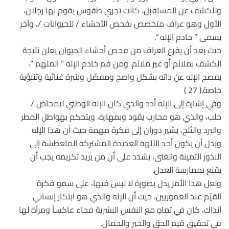
وللكشف عن المستقبل، كانت تجري طقوس يقوم بها رجلان،
الأول وهو عراف متخصص بفحص الأحشاء / للحيوانات /، وآخر
يسمى ” خادم الإله “.
حيث بعد أن يفرغ العراف من فحص أحشاء الحيوان يعلن نتيجة
الكشف بملائم أو غير ملائم. ومن فم خادم الإله ” الملهم “،
يفصح الإله عن ذاته بشكل واضح ومفصّل وبنبرة غنائية وتنبؤية
خاصة.( 27 )
وفي إشارة إلى الإله أدد والذي كان الإله الوطني ليمحاض /
حلب، والذي هو محارب يقود وبمهارة، ويتحكم بهواطل المطر
والبرد والثلج، يشير دوران إلى فكرة مهمة حيث أن هذا الإله
وبدل أن يكون أحد الآلهة العديدة المشتركة المتعطشة إلى
النذور الثمينة والغنى، يشدد على أن من يريد تكريمه يجب أن
يقنع بممارسة العدل.
ولعل هذا الأمر يدل بصورة لا لبس فيها، على سمو فكرة
القيّم عند العموريين، حيث أن الإله والذي هو ابتكار إنساني
آنذاك، كان في تماهٍ مع النفس البشرية فجاء عاكساً ومرآة لها
في تحقيق قيم الحق والخير والجمال.