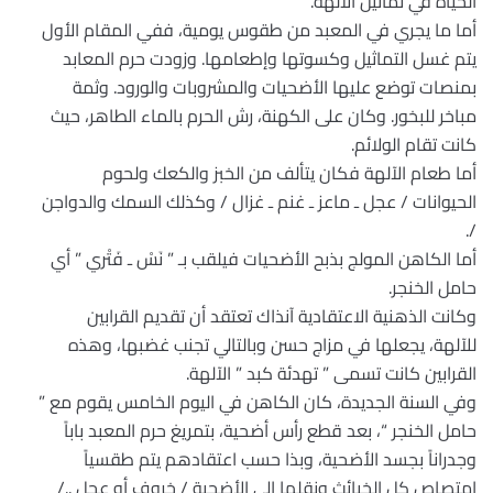
الحياة في تماثيل الآلهة.
أما ما يجري في المعبد من طقوس يومية، ففي المقام الأول
يتم غسل التماثيل وكسوتها وإطعامها. وزودت حرم المعابد
بمنصات توضع عليها الأضحيات والمشروبات والورود. وثمة
مباخر للبخور. وكان على الكهنة، رش الحرم بالماء الطاهر، حيث
كانت تقام الولائم.
أما طعام الآلهة فكان يتألف من الخبز والكعك ولحوم
الحيوانات / عجل ـ ماعز ـ غنم ـ غزال / وكذلك السمك والدواجن
/.
أما الكاهن المولج بذبح الأضحيات فيلقب بـ ” نَسْ ـ فَتْري ” أي
حامل الخنجر.
وكانت الذهنية الاعتقادية آنذاك تعتقد أن تقديم القرابين
للآلهة، يجعلها في مزاج حسن وبالتالي تجنب غضبها، وهذه
القرابين كانت تسمى ” تهدئة كبد ” الآلهة.
وفي السنة الجديدة، كان الكاهن في اليوم الخامس يقوم مع ”
حامل الخنجر “، بعد قطع رأس أضحية، بتمريغ حرم المعبد باباً
وجدراناً بجسد الأضحية، وبذا حسب اعتقادهم يتم طقسياً
امتصاص كل الخبائث ونقلها إلى الأضحية / خروف أو عجل ../