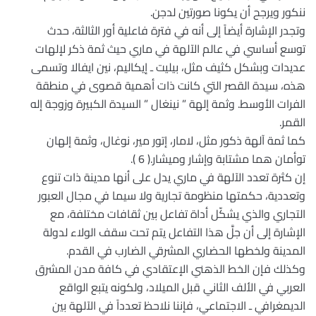
ننكور ويرجح أن يكونا صورتين لدجن.
وتجدر الإشارة أيضاً إلى أنه في فترة فاعلية أور الثالثة، حدث
توسع أساسي في عالم الآلهة في ماري حيث ثمة ذكر لإلهات
عديدات وبشكل كثيف مثل، بيليت ـ إيكاليم، نين ايفالا وتسمى
هذه، سيدة القصر التي كانت ذات أهمية قصوى في منطقة
الفرات الأوسط. وثمة إلهة ” نينغال ” السيدة الكبيرة وزوجة إله
القمر.
كما ثمة آلهة ذكور مثل، لامار، إتور مير، نوغال، وثمة إلهان
توأمان هما مشتابة وإشار وميشار.( 6 ).
إن كثرة تعدد الآلهة في ماري يدل على أنها مدينة ذات تنوع
وتعددية، حكمتها منظومة تجارية ولا سيما في مجال العبور
التجاري والذي يشكّل أداة تفاعل بين ثقافات مختلفة، مع
الإشارة إلى أن جلَّ هذا التفاعل يتم تحت سقف الولاء لدولة
المدينة ولخطها الحضاري المشرقي الضارب في القدم.
وكذلك فإن الخط الذهني الإعتقادي في كافة مدن المشرق
العربي في الألف الثاني قبل الميلاد، ولكونه يتبع الواقع
الديمغرافي ـ الاجتماعي، فإننا نلاحظ تعدداً في الآلهة بين