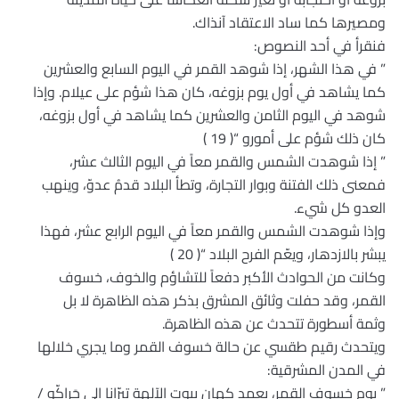
ومصيرها كما ساد الاعتقاد آنذاك.
فنقرأ في أحد النصوص:
” في هذا الشهر، إذا شوهد القمر في اليوم السابع والعشرين
كما يشاهد في أول يوم بزوغه، كان هذا شؤم على عيلام. وإذا
شوهد في اليوم الثامن والعشرين كما يشاهد في أول بزوغه،
كان ذلك شؤم على أمورو “( 19 )
” إذا شوهدت الشمس والقمر معاً في اليوم الثالث عشر،
فمعنى ذلك الفتنة وبوار التجارة، وتطأ البلاد قدمُ عدوّ، وينهب
العدو كل شيء.
وإذا شوهدت الشمس والقمر معاً في اليوم الرابع عشر، فهذا
يبشر بالازدهار، ويعّم الفرح البلاد “( 20 )
وكانت من الحوادث الأكبر دفعاً للتشاؤم والخوف، خسوف
القمر، وقد حفلت وثائق المشرق بذكر هذه الظاهرة لا بل
وثمة أسطورة تتحدث عن هذه الظاهرة.
ويتحدث رقيم طقسي عن حالة خسوف القمر وما يجري خلالها
في المدن المشرقية:
” يوم خسوف القمر، يعمد كهان بيوت الآلهة تيرّانا إلى جَراكّو /