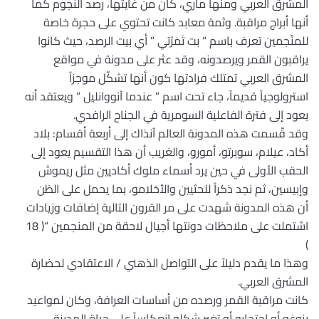
المشرق العربي ومنها ماري، كان من غايتها، رصد النجوم كما
أنها أبراج مراقبة. وثمة معابد كانت تحتوي على حجرة خاصة
للمنّجمين تعرف باسم ” بت تَمَرْتي ” أي بيت الرصد، حيث كانوا
يراقبون القمر ويرصدونه، وقد عثر على مدونة في مواقع
المشرق العربي تمتلك فرادتها كون أنها تشكّل موجزاً
استرولوجياً قديماً، جاء تحت اسم ” عندما آنووانليل ” ويعتقد أنه
يعود إلى فترة الفاعلية السومرية في الجناح الرافدي.
وقد قّسمت هذه المدونة العالم آنذاك إلى أربعة أقسام: بلاد
أكاد، عيلام، سوبرتو، أمورو، والغريب أن هذا التقسيم يعود إلى
الحقب الأولى في حين يرد أسماء ملوك أكاديين مثل ريموش
وإبيسين، ثم نجد ذكراً للحثيين والأخلامو، بما يحمل على الظن
أن هذه المدونة شهدت على مر القرون التالية إضافات وزيادات
اشتملت على ملاحظات دونتها أجيال لاحقة من المنجمين “( 18
)
وهذا ما يقدم دليلاً على التواصل الذهني / الاعتقادي لحضارة
المشرق العربي.
كانت مراقبة القمر ورصده من أساسات العرافة، وكان لمواعيد
بزوغه أو احتجابه أو تغير شكله انعكاساً على حياة المدينة