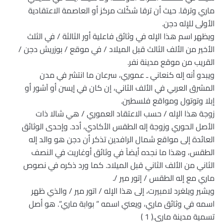
ماري وترقا. حيث أن ترقا شكّلت مركز أو العاصمة الاعتقادية
الأولى للإله دجن.
ويظهر اسم هذا الإله في وثائق فاعلية أور الثالثة / في الثلث
الأخير من الألف الثالث قبل الميلاد / في موقع / بوزريش دجن /
القريب من موقع مدينة نفر.
ويبدو أنه إله كنعاني ـ عموري، سرعان ما انتشر في مدن
المشرق العربي في الألف الثاني، إن كان في إيسن أو آشور أو
إبلا وتوتول ومواقع فلسطين.
زوجة هذا الإله / حسب الاعتقاد العموري / هي شالا ذات
الأصل الحوري وزوجة إله الطقس الأكادي، أدد. وإحدى الوثائق
العائدة إلى مواقع شمال الرافدين تذكر أن دجن هو والد إله
الطقس، وهذا ما نجده أيضاً في وثائق أوغاريت في النصف
الثاني من الألف الثاني قبل الميلاد. كما ورد ذكره في نصوص
ماري مع إله الطقس / إتور مير /.
ويشير ويلغرد لامبيرت، إلى هذا الإله / اتور مير / والذي ظهر
اسمه في وثائق ماري، ويعني اسمه ” بوابة ماري”. هو أصل
تسمية مدينة ماري.( 1 )