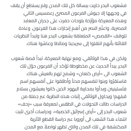
فشعوب البحر حاربت ببسالة كل تلك المدن ولم يستطع أن يقف
في وجهها إلا جيوش الفرعون المصري رعمسيس الثاني.
وهذه المعركة مؤرّخة بلوحات حفرت على جدران المعابد
المصرية، واعتُبر النصر من أهم إنجازات هذا الفرعون. وعادة
تتوقف «القصص» المتعلقة بشعوب البحر هنا وتبدأ النظريات
القائلة بأنهم انتقلوا إلى سريدينا ومالطا وعاشوا هناك.
ولكن في هذا الوثائقي، ومع نهاية المعركة، تبدأ قصة شعوب
البحر. يبدأ الحديث عن مخطوطة تؤكد أن الفرعون حوّل تلك
الشعوب الى «أرض كنعان» وسُمح لهم بالعيش هناك.
فاستقرّوا وبنوا لنفسهم مدناً وأطلقوا على أنفسهم اسم
فِلَستينينن وبدأوا بمحاربة اليهود الذين كانوا يعيشون بسلام
قبلهم! ويحاول الوثائقي إثبات هذه النظرية عبر جملة من
الدراسات طالت التحولات في الطقس لمعرفة سبب «زحف»
شعوب البحر إلى «أرض إسرائيل الخصبة». ودراسات أخرى تثبت
انتماء هذا الشعب الى أوروبا عبر دراسة القطع الأثرية
المكتشفة في تلك المدن والتي تظهر تواصلاً مع المدن