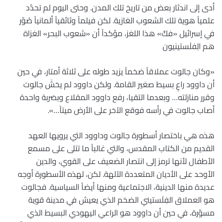
أدى إلى اندثار بعض من تاريخ تلك المدن. وحتى اليوم لم تحدّد
علمياً هوية تلك الشعوب الغازية. لكن فيلماً وثائقياً ألمانياً صُوّر
في إسرائيل «فكّ» هذا اللغز، مؤكداً أن «شعوب البحر» الغزاة
هم الِفلَستينيون
«وكان جالوت عملاقاً ضخماً يزيد طوله على ثلاثة أمتار، في حين
أن داوود راعٍ بسيط صغير القامة. ولكن داوود لم يخشَ جالوت
وقرر منازلته… وبعدما التقيا، رفع داوود المقلاع وبضربة واحدة
أصاب جالوت في رأسه فوقع الآخر على الأرض ميتاً…».
هذه هي باختصار أسطورة جالوت وداوود التي يرويها العهد
القديم من الكتاب المقدس، والتي غالباً ما تتلى على مسمع
الأطفال لأنها ترمز إلى انتصار الضعيف على القوي، والدين
الأوحد على الأديان المتعددة الآلهة. لكن، لهذه الأسطورة أوجه
عديدة منها الدينية، الاجتماعية ومنها أيضاً السياسية. فجالوت
هو العملاق الفِلَستيني الضخم الذي يعيش في مدينة قوية
مسوّرة، في حين أن داوود هو الراعي اليهودي البسيط الذي