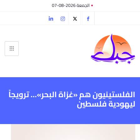
الجمعة 2026-08-07
الفلستينيون هم «غزاة البحر»… ترويجاً
ليهودية فلسطين