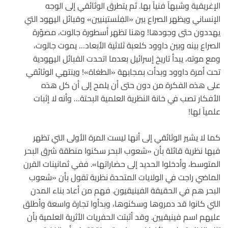
الإغريقية وشبهاً فنياً بها. ثم يتطرق الوثائقي إلى الوجه
الإنساني ويظهر الصراع بين «الفِلَستينيين» وقبائل اليهود التي
يهددون حتى وجودها! وهنا تظهر أسطورة جالوت، مصوّرة
الصراع بينه وبين داوود كلعبة ثلاثية الأبعاد… يموت جالوت،
ومع موته، يبدأ تاريخ إسرائيل بعدما اتحدت القبائل اليهودية
تحت أمرة داوود وبدأت بمجابهة «الطغاة»! وينتهي الوثائقي
على هذه الفكرة من دون حتى أن يلمح إلى أن كل هذه
الأفكار تصب في خانة النظرية العلمية البحتة… وأنه لا إثبات
علمياً لها!
كما لا يشير الوثائقي إلى أنها ليست المرة الأولى التي تظهر
فيها نظرية قائلة بأن «شعوب البحر سكنوا منطقة شرق البحر
المتوسط، وأدخلوا الحديد إلى حضاراتها». ففي ثمانينات القرن
الماضي راجت في الولايات المتحدة نظرية تقول بأن «شعوب
البحر هم في الحقيقة الفينيقيون. فهم من أعاد بناء المدن
التي كانوا قد دمروها وسكنوها، وبدأوا تجارة واسعة وأطلق
عليهم اسم فينيقيين. وقد أثبتت الحفريات الأثرية العلمية بأن