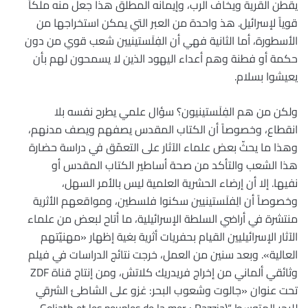
يقطن القرية ويخاف الرب، وإيمانه المطلق هذا جعل منه ملكاً
قوياً لإسرائيل. هذ واحدة من العبر التي يمكن استخراجها من
الأسطورة، أما الثانية فهي أن الفِلَستينيين شعب قوي من دون
حكمة أو فطنة وهم أعداء اليهود الذين لا يسمحون لهم بأن
يعيشوا بسلام.
ولكن من هم الفِلَستينيون؟ سؤال علمي يطرح نفسه بلا
انقطاع، وخصوصاً أن الكتاب المقدس يصفهم ويصف مدنهم،
وهذا ما يحثّ بعض علماء الآثار على التعمّق في دراسة حضارة
هذا الشعب والتأكد من صحة أساطير الكتاب المقدس أو
نفيها. إلا أن إرضاء الحشرية العلمية ليس بالأمر السهل،
وخصوصاً أن الِفلَستينيين سكنوا فلسطين، ومواقعهم الأثرية
منتشرة في أراضي السلطة الإسرائيلية، ما أتاح لبعض من علماء
الآثار الإسرائيليين القيام بحفريات أثرية بغية إظهار «مهنيّتهم
العالية». وبعد سنين من العمل، خرجت نتائج الدراسات في فيلم
وثائقي ألماني من إخراج فريدريك كلاتش، ومن إنتاج قناة ZDF
تحت عنوان «جالوت وشعوب البحر: غزو على الشاطئ الشرقي