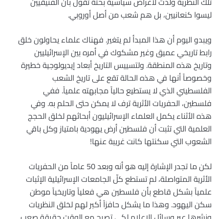
تلك النظرية ولدت لأغراض سياسية بحتة تقول بأن الفنيقيين
ليسوا كنعانيين، بل هم شعب من أصل أوروبي.
ويبدو اليوم أن هذا المبدأ لم يتغير. فهناك علماء يحاولون خلق
رابط تاريخي عميق وغير مشكوك في أمره بين الإسرائيليين
وتاريخ هذه المنطقة. ولتسييس التاريخ أبعاد إيديولوجية خطيرة
وخصوصاً أنها في هذه الحالة تقع على تاريخ الشعب
الفلسطيني الذي لا يستطيع حالياً مجابهته علمياً. ففي
فلسطين، الحفريات الأثرية ترف لا يمكن حتى الحلم به. وفي
هذه الأثناء يكمل العلماء الإسرائيليون أبحاثهم لخلق الحجج
العلمية التي تثبت أن فلسطين أرض يهودية بامتياز وكل باقي
الشعوب التي سكنتها كانت غريبة عنها!
لكن ما تجدر الإشارة إليه هو أنه وبعد 50 عاماً من الحفريات
الأثرية المتواصلة، لم تستطع كلّ الجامعات الإسرائيلية الإثبات
علمياً بشكل قاطع بأن فلسطين هي فعلياً وتاريخياً موطن
سكن اليهود. وهذا ما يشكل حافزاً أكبر لهم لخلق النظريات
ونشرها عبر وسائل الإعلام لكي تصبح مع الوقت حقيقة صعب