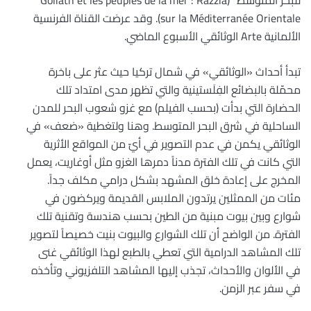
للبحر المتوسط “(Goliath et les peuples de la mer : Razzia
sur la Méditerranée Orientale). وقد عرضت القناة الفرنسية
الألمانية Arte الوثائقي الأسبوع الماضي.
تبدأ أحداث «الوثائقي» في شمال تركيا حيث عثر على باخرة
محمّلة بالبضائع الفِلَستينية والتي تظهر مدى امتداد تلك
الحضارة التي بدأت (بحسب الفيلم) مع غزو شعوب البحر للمدن
الساحلية في شرق البحر المتوسط. وهنا ولتغطية «ضعف» في
الوثائقي يكمن في عدم التصوير في أيّ من المواقع الأثرية
التي كانت في تلك الفترة مدناً دمرها الغزو مثل أوغاريت، يعمل
المخرج على إعادة خلق المشهد بشكل درامي مكلف جداً.
مئات من الممثلين يرتدون الملابس القديمة ويركضون في
شوارع وبين بيوت مبنية من الطين بحسب هندسة وتقنية تلك
الفترة. من الواضح أن تلك الشوارع والبيوت بنيت خصيصاً لتصوير
تلك المشاهد الدرامية التي تعطي بالطبع لهذا الوثائقي غنى
في الألوان والأحداث، تجذب إليها المشاهد التلفزيوني وتأخذه
في سفر عبر الزمن.