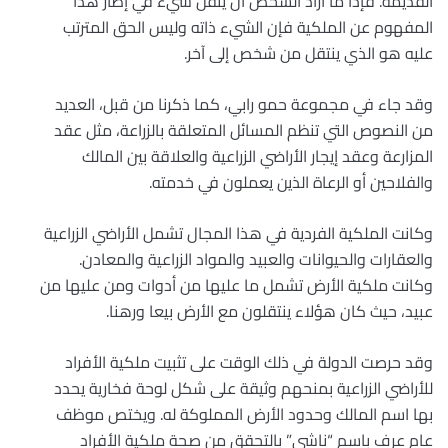
القديمة. فإذا ما أراد الشخص أن ينقل شيء في إطار هذا
المفهوم عن الملكية فإن الشيء ذاته وليس الحق المترتب
عليه هو الذي ينتقل من شخص إلى آخر.
وقد جاء في مجموعة حمو رابي، كما ذكرنا من قبل، العديد
من النصوص التي تنظم المسائل المتعلقة بالزراعة، مثل عقد
المزارعة وعقد إيجار الأراضي الزراعية والعلاقة بين المالك
والفلاحين أو الرعاة الذين يعملون في خدمته.
وكانت الملكية الفردية في هذا المجال تشمل الأراضي الزراعية
والعقارات والحيوانات والعبيد والمواد الزراعية والمعادن.
وكانت ملكية الأرض تشمل ما عليها من أدوات ومن عليها من
عبيد، حيث كان هؤلاء ينتقلون مع الأرض بيعا ورهنا.
وقد حرصت الدولة في ذلك الوقت على تثبيت ملكية الأفراد
للأراضي الزراعية بمنحهم وثيقة على شكل لوحة فخارية يحدد
بها اسم المالك وحدود الأرض المملوكة له. ويختص موظف
عام عرف باسم “ناشي” بالتحقق من صحة ملكية الأفراد