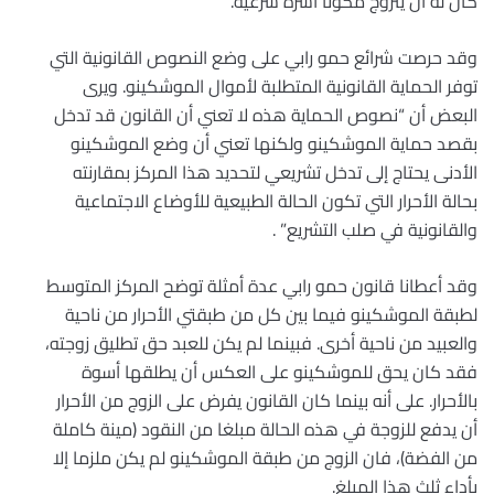
كان له أن يتزوج مكونا أسرة شرعية.
وقد حرصت شرائع حمو رابي على وضع النصوص القانونية التي
توفر الحماية القانونية المتطلبة لأموال الموشكينو. ويرى
البعض أن “نصوص الحماية هذه لا تعني أن القانون قد تدخل
بقصد حماية الموشكينو ولكنها تعني أن وضع الموشكينو
الأدنى يحتاج إلى تدخل تشريعي لتحديد هذا المركز بمقارنته
بحالة الأحرار التي تكون الحالة الطبيعية للأوضاع الاجتماعية
والقانونية في صلب التشريع” .
وقد أعطانا قانون حمو رابي عدة أمثلة توضح المركز المتوسط
لطبقة الموشكينو فيما بين كل من طبقتي الأحرار من ناحية
والعبيد من ناحية أخرى. فبينما لم يكن للعبد حق تطليق زوجته،
فقد كان يحق للموشكينو على العكس أن يطلقها أسوة
بالأحرار. على أنه بينما كان القانون يفرض على الزوج من الأحرار
أن يدفع للزوجة في هذه الحالة مبلغا من النقود (مينة كاملة
من الفضة)، فان الزوج من طبقة الموشكينو لم يكن ملزما إلا
بأداء ثلث هذا المبلغ.