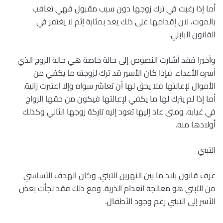
أما إذا رغبت في ترك زوجها دون سبب مقبول فهي تعاقب
بالموت، لان إقدامها على ذلك يعد بمثابة إثم لا يغتفر في
القانون البابلي.
وأخيرا فقد أشارت النصوص إلى حالة خاصة هي حالة الزوج الذي
أسره الأعداء. فإذا كان الأسير قد ترك لزوجته ما يكفي من
الأموال لإعالتها فلا يحق لها أن تعاشر سواه وإلا اعتبرت زانية.
أما إذا لم يترك لها ما يكفي لإعالتها فيكون من حقها الزواج
في غيابه. ومتى عاد إليها تعود إليه تاركة زوجها الثاني وكذلك
أولادها منه.
التبني
عرف قانون بلاد ما بين النهرين التبني. وكان الهدف الأساسي
من التبني هو معالجة انعدام الذرية. ومع ذلك فقد لجأت بعض
الأسر إلى التبني رغم وجود الأطفال.