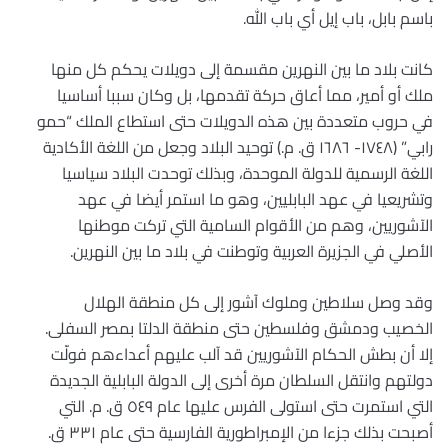
باسم بابل، باب إيل أي باب الله.
كانت بلاد ما بين النهرين مقسمة إلى دويلات يحكم كل منها
ملك أو أمير، مما أعاق حركة تقدمها، بل وكان سببا أساسيا
في حروب متعددة بين هذه الدويلات حتى استطاع الملك “حمو
رابي” (١٧٤٨- ١٦٨٦ ق. م.) توحيد البلاد وجعل من اللغة الأكادية
اللغة الرسمية للدولة الموحدة، وبذلك توحدت البلاد سياسيا
وتشريعيا في عهد البابليين، وهو ما استمر أيضا في عهد
الآشوريين، وهم من الأقوام السامية التي تركت موطنها
الأصلي في الجزيرة العربية وتوطنت في بلاد ما بين النهرين.
وقد وصل سلاطين وملوك آشور إلى كل منطقة الهلال
الخصيب ودمشق وفلسطين حتى منطقة الدلتا بمصر السفلى.
إلا أن بطش الحكام الآشوريين قد آلب عليهم أعداءهم فولّت
دولتهم وانتقل السلطان مرة أخرى إلى الدولة البابلية الجديدة
التي استمرت حتى استولى الفرس عليها عام ٥٤٩ ق. م. التي
أصبحت بذلك جزءا من الإمبراطورية الفارسية حتى عام ٣٣١ ق.