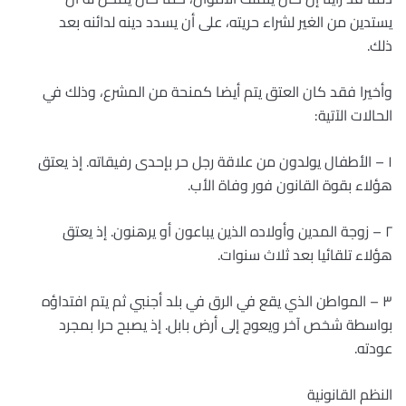
يستدين من الغير لشراء حريته، على أن يسدد دينه لدائنه بعد
ذلك.
وأخيرا فقد كان العتق يتم أيضا كمنحة من المشرع، وذلك في
الحالات الآتية:
١ – الأطفال يولدون من علاقة رجل حر بإحدى رفيقاته. إذ يعتق
هؤلاء بقوة القانون فور وفاة الأب.
٢ – زوجة المدين وأولاده الذين يباعون أو يرهنون. إذ يعتق
هؤلاء تلقائيا بعد ثلاث سنوات.
٣ – المواطن الذي يقع في الرق في بلد أجنبي ثم يتم افتداؤه
بواسطة شخص آخر ويعوج إلى أرض بابل. إذ يصبح حرا بمجرد
عودته.
النظم القانونية