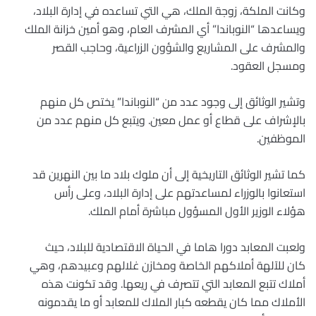
وكانت الملكة، زوجة الملك، هي التي تساعده في إدارة البلاد،
ويساعدها “النوباندا” أي المشرف العام، وهو أمين خزانة الملك
والمشرف على المشاريع والشؤون الزراعية، وحاجب القصر
ومسجل العقود.
وتشير الوثائق إلى وجود عدد من “النوباندا” يختص كل منهم
بالإشراف على قطاع أو عمل معين. ويتبع كل منهم عدد من
الموظفين.
كما تشير الوثائق التاريخية إلى أن ملوك بلاد ما بين النهرين قد
استعانوا بالوزراء لمساعدتهم على إدارة البلاد، وعلى رأس
هؤلاء الوزير الأول المسؤول مباشرة أمام الملك.
ولعبت المعابد دورا هاما في الحياة الاقتصادية للبلاد، حيث
كان للآلهة أملاكهم الخاصة ومخازن غلالهم وعبيدهم، وهي
أملاك تتبع المعابد التي تتصرف في ريعها. وقد تكونت هذه
الأملاك مما كان يقطعه كبار الملاك للمعابد أو ما يقدمونه