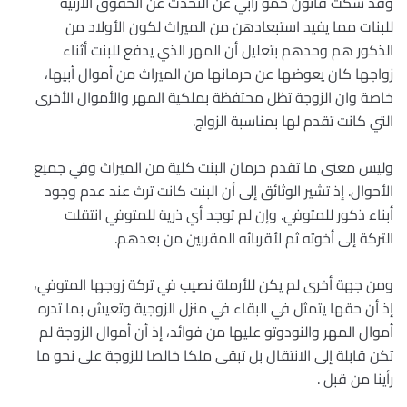
وقد سكت قانون حمو رابي عن التحدث عن الحقوق الارثية
للبنات مما يفيد استبعادهن من الميراث لكون الأولاد من
الذكور هم وحدهم بتعليل أن المهر الذي يدفع للبنت أثناء
زواجها كان يعوضها عن حرمانها من الميراث من أموال أبيها،
خاصة وان الزوجة تظل محتفظة بملكية المهر والأموال الأخرى
التي كانت تقدم لها بمناسبة الزواج.
وليس معنى ما تقدم حرمان البنت كلية من الميراث وفي جميع
الأحوال. إذ تشير الوثائق إلى أن البنت كانت ترث عند عدم وجود
أبناء ذكور للمتوفي. وإن لم توجد أي ذرية للمتوفي انتقلت
التركة إلى أخوته ثم لأقربائه المقربين من بعدهم.
ومن جهة أخرى لم يكن للأرملة نصيب في تركة زوجها المتوفي،
إذ أن حقها يتمثل في البقاء في منزل الزوجية وتعيش بما تدره
أموال المهر والنودوتو عليها من فوائد، إذ أن أموال الزوجة لم
تكن قابلة إلى الانتقال بل تبقى ملكا خالصا للزوجة على نحو ما
رأينا من قبل .