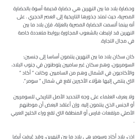
وحضارة بلاد ما بين النهرين هي حضارة قديمة أسوة بالحضارة
المصرية، حيث تمتد جذورها التاريخية إلى العصر الحجري . على
أنه بينما أتسمت الحضارة المصرية بالعزلة، فإن بلاد ما بين
النهرين قد ارتبطت بالشعوب المجاورة بروابط متعددة خاصة
في مجال التجارة.
كان سكان بلاد ما بين النهرين ينتمون أساسا إلى جنسين:
السومريون، وهم سكان غير ساميين يتوطنون في جنوب البلاد،
والأكاديون في الشمال وهم من الساميين. وكانت ” أكاد ”
التي ينتمي إليها هؤلاء الأخيرين تقع في شمال ” سومر “.
ولا يعرف العلماء على وجه التحديد الأصل التاريخي للسومريين
أو الجنس الذي ينتمون إليه. وإن أعتقد البعض أن موطنهم
الأصلي مرتفعات فارس أو المنطقة التي تقع وراء الخليج العربي
.
إذن، بلاد أكاد وسومر هي بلاد ما بين النهرين، وقد عُرفت أيضا