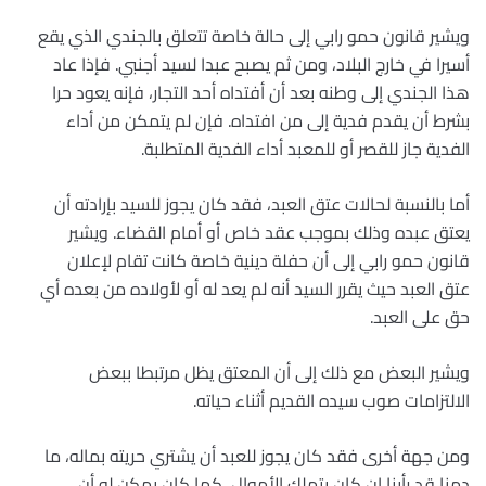
ويشير قانون حمو رابي إلى حالة خاصة تتعلق بالجندي الذي يقع
أسيرا في خارج البلاد، ومن ثم يصبح عبدا لسيد أجنبي. فإذا عاد
هذا الجندي إلى وطنه بعد أن أفتداه أحد التجار، فإنه يعود حرا
بشرط أن يقدم فدية إلى من افتداه. فإن لم يتمكن من أداء
الفدية جاز للقصر أو للمعبد أداء الفدية المتطلبة.
أما بالنسبة لحالات عتق العبد، فقد كان يجوز للسيد بإرادته أن
يعتق عبده وذلك بموجب عقد خاص أو أمام القضاء. ويشير
قانون حمو رابي إلى أن حفلة دينية خاصة كانت تقام لإعلان
عتق العبد حيث يقرر السيد أنه لم يعد له أو لأولاده من بعده أي
حق على العبد.
ويشير البعض مع ذلك إلى أن المعتق يظل مرتبطا ببعض
الالتزامات صوب سيده القديم أثناء حياته.
ومن جهة أخرى فقد كان يجوز للعبد أن يشتري حريته بماله، ما
دمنا قد رأينا إن كان يتملك الأموال، كما كان يمكن له أن