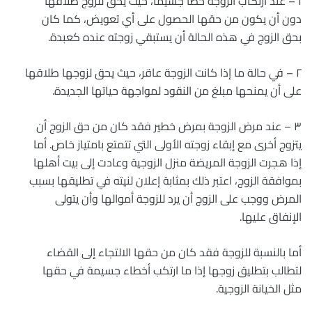
١ – عند ارتكاب الزوجة خطأ جسيما، حيث يحق للزوج طلاقها
دون أن يكون من حقها الحصول على أي تعويض، كما كان
بحق الزوج في هذه الحالة أن يستبقي زوجته عنده كعبدة.
٢ – في حالة ما إذا كانت الزوجة عاقر، حيث يحق لزوجها طلاقها
على أن يمنحها مبلغ من النقود لمواجهة حياتها الجديدة.
٣ – عند مرض الزوجة بمرض خطير فقد كان من حق الزوج أن
يتزوج أخرى مع إبقاء زوجته الأولى التي تتمتع بامتياز خاص. أما
إذا هجرت الزوجة المريضة منزل الزوجية وعادت إلى بيت أهلها
بموافقة الزوج، اعتبر ذلك بمثابة إعلان لنيته في تطليقها بسبب
المرض ووجب على الزوج أن يرد للزوجة أموالها وأن يتولى
الإنفاق عليها.
أما بالنسبة للزوجة فقد كان من حقها الالتجاء إلى القضاء
لتطالب بتطليق زوجها إذا ما ارتكب أخطاء جسيمة في حقها
مثل الخيانة الزوجية.