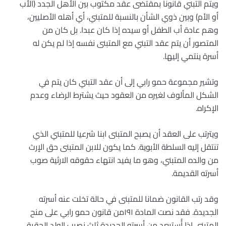
ويتم التبني قانونا بمقتضى عقد مكتوب بين الأهل الجدد (الأب
أو الأم) وبين ذوي الشأن بالنسبة للمتبني، أي أهله الأصليين،
وهم عادة أب الطفل أو سيده إذا كان عبدا. بل كان من
المتصور أن يتم عقد التبني مع المتبنى نفسه إذا لم يكن له
أسرة ينتمي إليها.
وتشير مجموعة حمو رابي إلى أن عقد التبني كان يتم في
الشكل المألوف لغيره من العقود حيث يشترط الرضاء وعدم
الإكراه.
ويترتب على العقد أن يصبح المتبنى ابنا شرعيا للمتبني الذي
تنتقل إليه السلطة الأبوية. كما يكون للابن المتبنى حق الإرث
من والده المتبني، وهو ما يفيد انتهاء حقوقه الارثية صوب
أسرته القديمة.
وقد رتب القانون ضمانا للمتبنى في حالة تخلت عنه أسرته
الجديدة. فقد نصت المادة ۱۹۱من قانون حمو رابي على منح
المتبنى إذا أُستبعد من أسرته الجديدة ثلث نصيب الولد الحقيقي