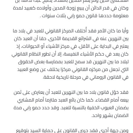
استحقاق الدَيْن ولم يقم المدين بالسداد يصبح عبدا لدائنه. بل
وكان في قدر الدائن أن يبيع زوجة المدين وأولاده كعبيد لمدة
معلومة حددها قانون حمو رابي بثلاث سنوات .
وأيا ما كان الأمر فقد أُختلف المركز القانوني للعبد في بلاد ما
بين النهرين عنه في الشرائع القديمة الأخرى. حقا أن العبد كان
يعتبر في البداية على الأقل، في مركز الأشياء أو الحيوانات، إذ
كان يعد في حكم الأشياء النفيسة، إلا أن تطور النظام القانوني
لبلاد ما بين النهرين قد سمح للعبد بممارسة بعض الحقوق
التي تجعل من مركزه القانوني مركزا يختلف عن وضع العبيد
في القانون الروماني في مرحلة تاريخية لاحقة.
فقد خوّل قانون بلاد ما بين النهرين للعبد أن يعترض على ثمن
بيعه أمام القضاء. كما كان بائع العبد ملتزما أمام المشتري
بضمان العيوب الخفية بالنسبة للعبد. وقد حدد حمو رابي مدة
الضمان بشهر واحد.
ومن جهة أخرى فقد حرص القانون على حماية السيد بتوقيع