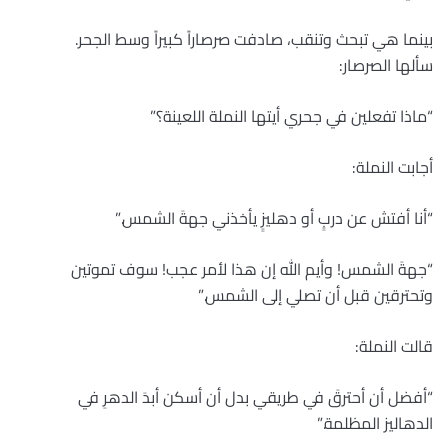
بينما هي تبحث وتنقب، صادفت صرصاراً كبيراً وسط الجحر.
سألها الصرصار:
“ماذا تفعلين في جحري أيتها النملة اللعينة؟”
أجابت النملة:
“أنا أفتش عن دربٍ أو دهليزٍ يأخذني جهةَ الشمس.”
“جهةَ الشمس! وأيم الله إن هذا لأمر عجب! سوف تموتين
وتحترقين قبل أن تصلي إلى الشمس.”
قالت النملة:
“أفضل أن أحترقَ في طريقي بدل أن أسكن أبدَ الدهرِ في
الدهاليز المظلمة.”