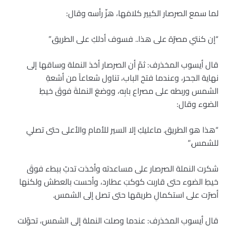
لما سمع الصرصار الكبير كلامَها، هزّ رأسه وقال:
“إن كنتي مصرّة على هذا.. فسوف أدلكِ على الطريق.”
قال أيسوب المخذرف: ثمّ أن الصرصار أخذ النملة وساقها إلى
نهاية الجحر، وعندما فتحَ الباب، تناول شعاعاً من أشعةِ
الشمس وربطه على مصراع بابِه، ووضعَ النملةَ فوقَ خيطِ
الضوء وقال:
“هذا هو الطريق. ماعليكِ إلا السير للأمام والأعلى حتى تصلي
للشمس.”
شكرت النملة الصرصار على مساعدته وأخذت تدبّ ببطء فوقَ
خيطِ الضوء حتى قاربت كوكبَ عطارد، وأحست بالعطش ولكنها
أصرّت على استكمالِ طريقها حتى تصل إلى الشمس.
قال أيسوب المخذرف: عندما وصلت النملة إلى الشمس، تحوّلت