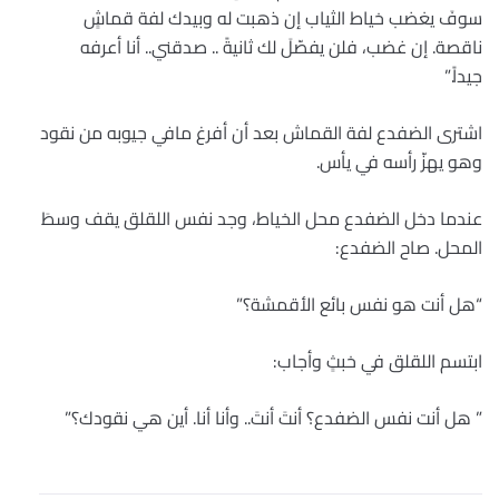
سوفَ يغضب خياط الثياب إن ذهبت له وبيدك لفة قماشٍ
ناقصة. إن غضب، فلن يفصّلَ لك ثانيةً .. صدقني.. أنا أعرفه
جيداً.”
اشترى الضفدع لفة القماش بعد أن أفرغ مافي جيوبه من نقود
وهو يهزّ رأسه في يأس.
عندما دخل الضفدع محل الخياط، وجد نفس اللقلق يقف وسطَ
المحل. صاح الضفدع:
“هل أنت هو نفس بائع الأقمشة؟”
ابتسم اللقلق في خبثٍ وأجاب:
” هل أنت نفس الضفدع؟ أنتَ أنتَ.. وأنا أنا. أين هي نقودك؟”