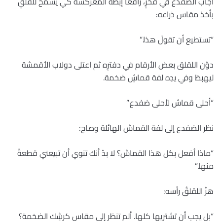
أجاب الضفدع في فخرٍ، رافعاً إبطه المعركشة كي يسمح للقلقِ
بأخذ مقاس ذراعه:
“تستطيع أن تقولَ هذا.”
دوّن اللقلق بعض الأرقام في دفترِه ثم اعتلى دولاب الأقمشة
ليهبطَ وفي يدِه لفة قماشٍ ضخمة.
“أحلى قماش لأحلى ضفدع.”
نظر الضفدع إلى لفة القماش الهائلة وصاح:
“ماذا أفعل بكل هذا القماش؟ لا بدّ أنك تنوي أن تبيعني قطعةً
منها.”
هزّ اللقلقُ رأسه:
“بل يجب أن تشتريها كلها. ألم تنظر إلى مقاس كرشِك الضخمة؟