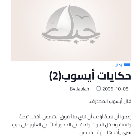
زمان
حكايات أيسوب(2)
By
Jablah
2006-10-08
قال أيسوب المخذرف:
زعموا أن نملةً أرادت أن تبني بيتاً فوق الشمس. أخذت تبحثُ
وتنقبُ وتدخل البيوت وتدبّ في الجحور أملاً في العثورِ على دربٍ
سري يأخذها جهةَ الشمس.