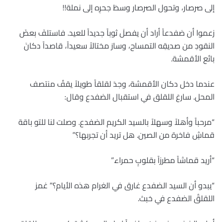
إلى صرصار، وتحول الصرصار وسطَ جحرِه إلى نملة!!
زعموا أن ضفدعاً أراد أن يفصلَ ثوباً جديداً للعيد. فاستلفَ بعضَ
النقودِ من صديقِه التمساح، وسارَ مختالاً سعيداً، قاصداً دكانَ
بائع الأقمشة.
عندما دخل دكان الأقمشة، وجدَ لقلقاً طويلاً يقفُ منتصف
المحل. سارعَ اللقلق في استقبال الضفدع وقال:
“مرحباً وأهلاً وسهلاً بالسيد الكريم الضفدع. وصلت لنا للتو باقة
قماشٍ فاخرة من الصين. هل تريد أن تجربها؟”
“أريد قماشاً مطرزاً بقلوبٍ حمراء.”
“يبدو أن السيد الضفدع غارق في الغرام هذه الأيام؟” غمز
اللقلقُ الضفدع في خبث.