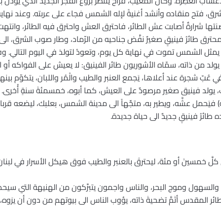
أعشاب العَطِرة. وكان الْمغيب، فراح ينتظر بزوغ الفجر الجديد الذي يؤذ
رق، فتح منقاده وأنشد أغنيةً لإله الشمس فجاء على عربته. وعند نهاية 
ها شرارةٌ أصابت عش الطائر، فاحترق العش واحترق فيه الطائر، وانتهت بذل
الْمحترق طائرُ فينيقٍ صغيرٌ نفَّض جناحيه من الرّماد، وطار صوب الشرق، ال
 يمثل الشمس تموت في نهاية كل يوم، وتعودُ لتولدَ في اليوم التالي. وفي 
حداً يولد من ذاته، سمّاه الأشوريون طائر الفينيق: لا يعيش على الفواكه أو 
ُبّ شجرة عند أعلاها، يَجمع العنبر والطيب والْمُر واللبان، يتكوّم بينها
ب، يولد فينيق صغير مرصودٌ على العيش، كما أبوه، خمسمئةَ سنةٍ أُخرى. و
يَحمل عشَّه، ويطير به، متجِّهاً الى مدينة الشمس، بعلبك، ليضعه قربا
ه طائرُ فينيقٍ جديدٌ الى حياة جديدة.
 خمسينَ أو مئة، ليحترقَ بالعنبر والطيب فوق هيكل الأسرار في لبنان. وب
والسهول وموج البحر، والناس واجمون يتبرَّكون من الهنيهة التي سيحط ف
لطائر المقدس أتَمَّ تضحيةَ ذاته، يؤوب الناس الى بيوتهم من دون أن يرَوه، ف