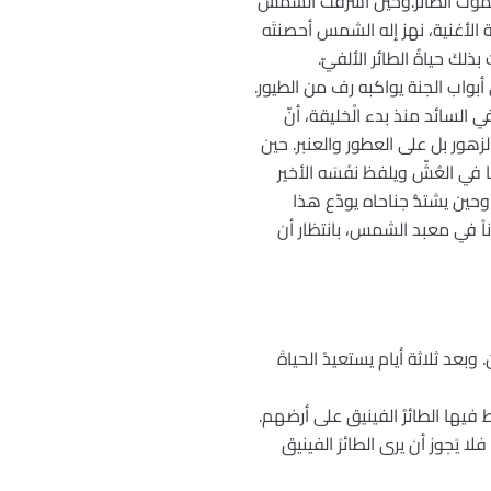
ّن بموت الطائر.وحين أشرقت الشمس
الأغنية، نهز إله الشمس أحصنتَه
كَ حياةُ الطائر الألفيّ.
ى أبواب الجنة يواكبه رف من الطيور.
السائد منذ بدء الْخليقة، أنّ
الزهور بل على العطور والعنبر. حين
 في العُشّ ويلفظ نفَسَه الأخير
حين يشتدُّ جناحاه يودّع هذا
ناً في معبد الشمس، بانتظار أن
عد ثلاثة أيام يستعيدُ الحياةَ
يها الطائرُ الفينيق على أرضهم.
لا يَجوز أن يرى الطائرَ الفينيق