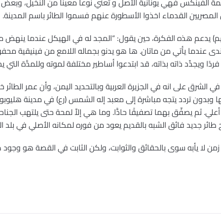
مة الفينكس فهي يونانية الأصل و تعني نوعا معينا من النخيل، وبعض ال
المصريين القدماء اخذوا الأسطورة عنهم فسموا الطائر باسم المدينة.
) يدعم هذه الفكرة، حين يقول: “المجد له في الهيكل عندما ينهض من بيت 
لندى عندما يأتي من ماتان. ها هو يدنو بجماله اللامع من فينيقية محفوف
ويجدِّد ذاته بذاته، قد ابتدعوا أساطير مختلفة لموته وللمدَّة التي يحياها
 في الشرق على انه في الجزيرة العربية وبالتحديد اليمن، وأن عمر الطا
نها وبدون تردد يتجه مباشرة إلى معبد إله الشمس (رع) في مدينة هليوب
 أعلي. ثم يصفِّق بهما تصفيقًا حادًّا. وما هي إلاَّ لمحة حتى يلتهب ال
 طائر جديد فائق الشبه بالقديم يعود من فوره لمكانه الأصلي في بلد ال
من لا يأبه سوى بالحقائق والثوابت، ولكن الثابت في القصة هو وجود ه