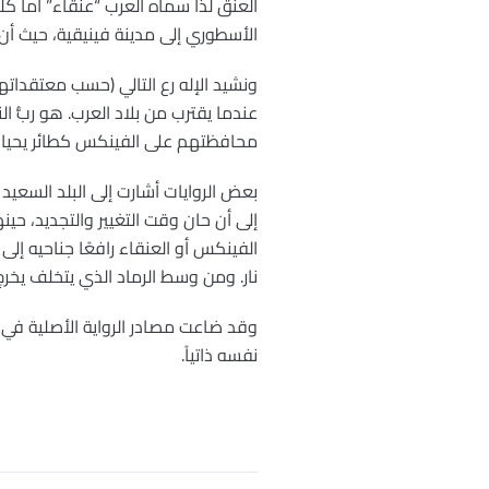
العنق لذا سماه العرب “عنقاء” أما كل
الأسطوري إلى مدينة فينيقية، حيث أن 
ونشيد الإله رع التالي (حسب معتقداتهم
عندما يقترب من بلاد العرب. هو ربُّ ا
محافظتهم على الفينكس كطائر يحيا فردًا 
بعض الروايات أشارت إلى البلد السعيد
إلى أن حان وقت التغيير والتجديد، حي
الفينكس أو العنقاء رافعًا جناحيه إلى
نار. ومن وسط الرماد الذي يتخلف يخرج
وقد ضاعت مصادر الرواية الأصلية في ز
نفسه ذاتياً.