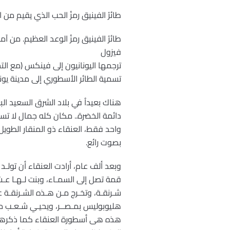
طائرُ الفينيق رمزُ الحب الذي يقيم من ال
طائرُ الفينيق رمزُ الوعد العظيم. من آمن
فيزول
ترجمها اليونانيون إلى فينكس (مع الت
تسمية الطائر الأسطوري إلى مدينة يون
هناك بعيداُ في بلاد الشرق السعيد الب
دائمة الخضرة.. مكان كله جمال لا تسك
واحد فقط، العنقاء ذو المنقار الطويل 
بصوت رائع.
وبعد ألف عام، أرادت العنقاء أن تولـ
قمة تصل إلى السمـاء، وبنت لـهـا عـشا
شـرنقـة، وتخـرج مـن هـذه الشـرنقـة
هليوبوليس بمـصــر، ويحيـي شـعـب مصـر
هذه هى أسطورة العنقاء كما ذكرها ا