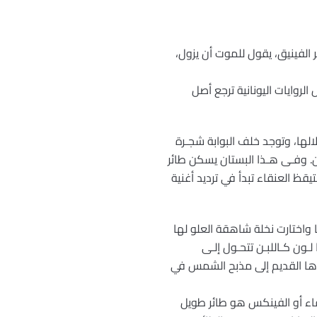
طائر الفينيق، يقول للموت أن يزول،
لروايات اليونانية ترجع أصل
الها، وتوجد خلف البوابة شجـرة
ن. وفـى هـذا البستان يسكن طائر
قظ العنقاء تبدأ في ترديد أغنية
 واختارت نخلة شاهقة العلو لها
ـون كـاللبـن تتحـول إلـى
سدها القديم إلى مذبح الشمس في
اء أو الفينكس هو طائر طويل