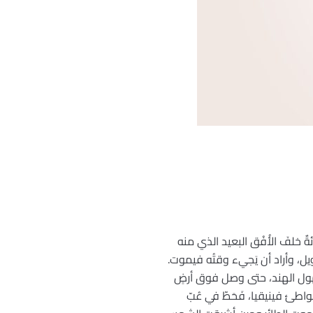
ئةٌ خلفَ الأُفُق البعيد الذي منه
يل، وأراد أن يَجيء وقتُه فيموت.
وسهول الهند، حتى وصل فوق أرضٍ
واطئ فينيقيا، فَحَطّ في عُبّ