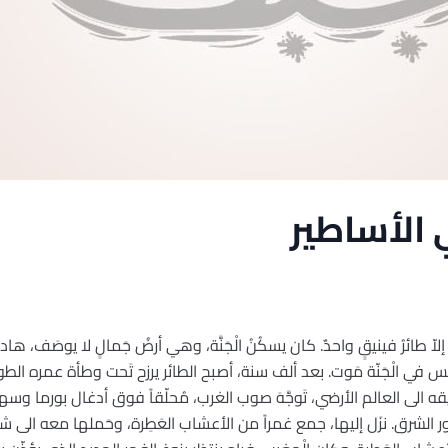
ي الأساطير
لاّ طائرُ فينيقٍ واحدٌ. كان يسكُنُ الْجَنَّة، وهي أرضُ جَمالٍ لا يوصَف، هاد
س في الْجَنّة مَوت. بعد ألف سنة، أصبح الطائر يرزح تَحت وطأة عمره الطو
يقه الى العالم الأرضي، تَوجَّهَ صوب الغرب، مُحلّقاً فوق أدغال بورما 
غاور الشرق. نزَل إليها، جمع غمراً من الأعشاب العَطِرة، وحَملها معه الى ش