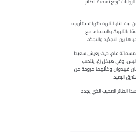
روايات ترجع تسمية الطائر
النار. الآلهة كلُّها تحبُّ أريجه
ًا بالآلهة”. والقدماء، مع
 بين التجدُّيد والتجدُّد.
ئر خمسمائة عام، حيث يعيش سعيدا
وليس، وفي هيكل رَعْ، ينتصب
جناحان فيبدوان وكأنهما مروحة من
شرق البعيد.
ذا الطائر العجيب الذي يجدد