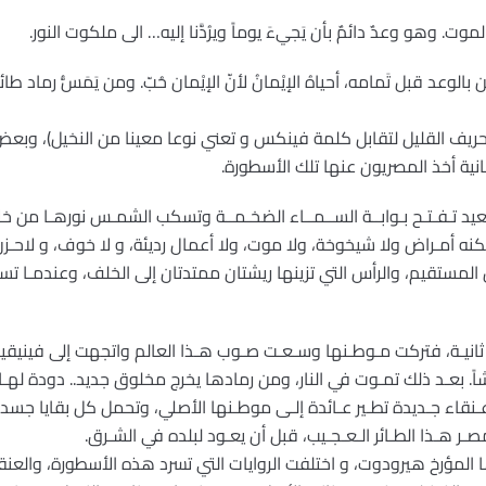
موت. وهو وعدٌ دائمٌ بأن يَجيءَ يوماً ويرُدَّنا إليه… الى ملكوت النور.
 بالوعد قبل تَمامه، أحياهُ الإيْمانُ لأنّ الإيْمان حُبّ. ومن يَمَسُّ رماد 
حريف القليل لتقابل كلمة فينكس و تعني نوعا معينا من النخيل)، وبعض ا
انية أخذ المصريون عنها تلك الأسطورة.
عيد تـفـتـح بـوابــة الســمــاء الضخـمــة وتسكب الشمـس نورهـا من خل
نه أمـراض ولا شيخوخة، ولا موت، ولا أعمال رديئة، و لا خوف، و لاحـز
المستقيم، والرأس التي تزينها ريشتان ممتدتان إلى الخلف، وعندمـا تستي
د ثانيـة، فتركت مـوطـنها وسـعـت صـوب هـذا العالم واتجهت إلى فينيقيا
ً. بعـد ذلك تمـوت في النار، ومن رمادها يخرج مخلوق جديد.. دودة لهـا ل
 عـنقاء جـديدة تطـير عـائدة إلـى موطـنها الأصلي، وتحمل كل بقايا ج
 هـذا الطـائر الـعـجـيب، قبل أن يعـود لبلده في الشـرق.
لمؤرخ هيرودوت، و اختلفت الروايات التي تسرد هذه الأسطورة، والعنق