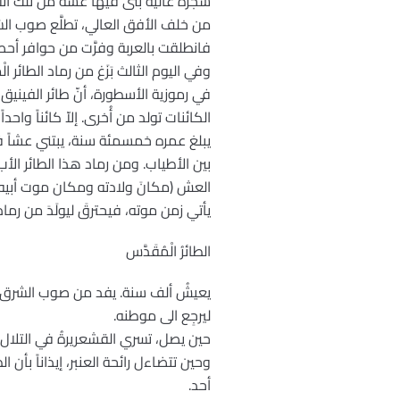
شجرة عالية بنى فيها عشَّه من تلك ال
من خلف الأفق العالي، تطلَّع صوب الش
فانطلقت بالعربة وفرَّت من حوافر أحصنت
وفي اليوم الثالث بَزَغ من رماد الطائر 
في رموزية الأسطورة، أنّ طائر الفينيق
الكائنات تولد من أُخرى. إلاّ كائناً وا
يبلغ عمره خمسمئة سنة، يبتني عشاً في ع
بين الأطياب. ومن رماد هذا الطائر الأ
العش (مكانَ ولادته ومكان موت أبيه) ف
يأتي زمن موته، فيحترقَ ليولَدَ من رماد
الطائرُ الْمُقَدَّس
يعيشُ ألف سنة. يفد من صوب الشرق كلَّ
ليرجِع الى موطنه.
حين يصل، تسري القشعريرةُ في التلال 
وحين تتضاءل رائحة العنبر، إيذاناً بأن ا
أحد.