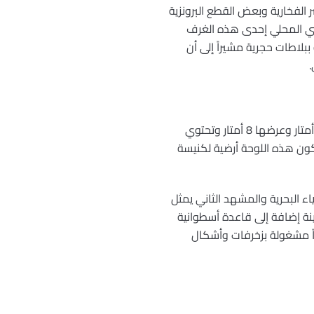
الفخارية وبعض القطع البرونزية
سي المحلي إحدى هذه الغرف
اطات حجرية مشيراً إلى أن
.
ولفت خيربك الى أن لوحة الفسيفساء الأولى اكتشفت أثناء قيام أحد المزارعين بأعمال زراعية ويبلغ طولها 10 أمتار وعرضها 8 أمتار وتحتوي
كون هذه اللوحة أرضية لكنيسة
ء البحرية والمشهد الثاني يمثل
نة إضافة إلى قاعدة أسطوانية
اً مشغولة بزخرفات وأشكال