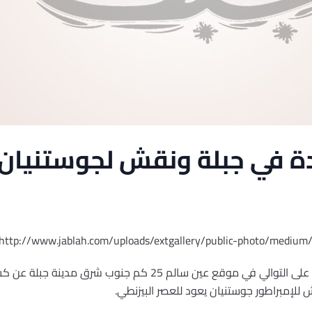
 في جبلة ونقش لجوستنيان
أسفرت أعمال التنقيب للموسم الثاني على التوالي في موقع عين سالم 25 ك
للإمبراطور جوستنيان يعود للعصر البيزنطي.