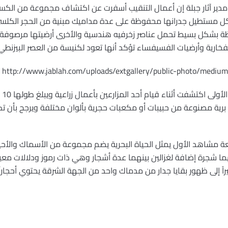
ير آثار جبلة إن أعمال التنقيب أسفرت عن اكتشاف مجموعة من الكسر 
شكل مستطيل جدرانها محفوظة على عدة مداميك مبنية من الحجر الكل
بشكل بسيط تحمل عناصر زخرفيه هندسية والأخرى أرضيتها مرصوفة ببل
فخارية وأرضيات الفسيفساء تؤكد أنها تعود لكنيسة من العصر البيزنطي
 برية مصنوعة من حبيبات أو مكعبات حجرية بألوان مختلفة ويرجح بأن ت
عة مشاهد الأول يمثل الحياة البحرية يضم مجموعة من الأسماك والأحيا
هما شجرة إضافة لغزالين بينهما عدة أشجار وهي ذات رموز ودلالات معي
ً إلى ظهور بقايا جدار من مدماك واحد من الجهة الشرقة يحتوي أحجار