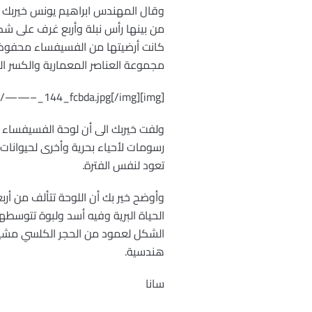
وقال المهندس ابراهيم يونس خيربك مد
من بينها رأس نبلة وأربع غرف على 
كانت أرضيتها من الفسيفساء محفوظة 
مجموعة العناصر المعمارية والكسر ال
[img]http://www.jablah.com/uploads/extgallery/public-photo/medium/——–_144_fcbda.jpg[/img]
رسومات لأحياء بحرية وأخرى لحيوانات
تعود لنفس الفترة.
وأوضح خير بك أن اللوحة تتألف من أرب
الحياة البرية وفيه أسد ولبوة تتوسط
الشكل لعمود من الحجر الكلسي مشيرا
هندسية.
سانا