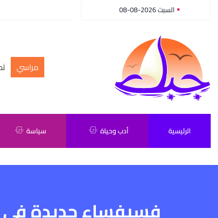
السبت 2026-08-08
مراسي
أك
تط
الرئيسية
أدب وحياة
سياسة
فسيفساء جديدة في ج