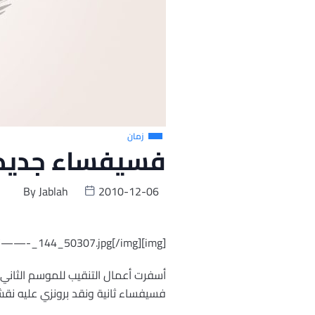
زمان
فسيفساء جديدة
By
Jablah
2010-12-06
[img]http://www.jablah.com/uploads/extgallery/public-photo/medium/——-_144_50307.jpg[/img]
فسيفساء ثانية ونقد برونزي عليه نقش 