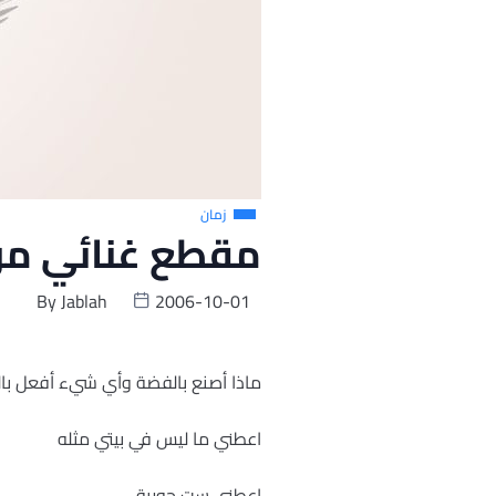
زمان
مقطع غنائي من 
By
Jablah
2006-10-01
ماذا أصنع بالفضة وأي شيء أفعل بال
اعطني ما ليس في بيتي مثله
اعطني ست حورية