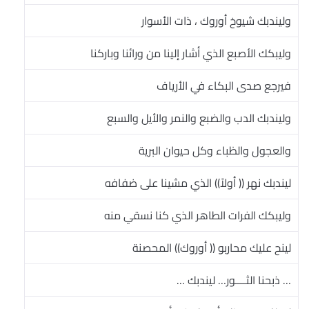
وليندبك شيوخ أوروك ، ذات الأسوار
وليبكك الأصبع الذي أشار إلينا من ورائنا وباركنا
فيرجع صدى البكاء في الأرياف
وليندبك الدب والضبع والنمر والأيل والسبع
والعجول والظباء وكل حيوان البرية
ليندبك نهر (( أولاً)) الذي مشينا على ضفافه
وليبكك الفرات الطاهر الذي كنا نسقي منه
لينح عليك محاربو (( أوروك)) المحصنة
… ذبحنا الثــــور… ليندبك …