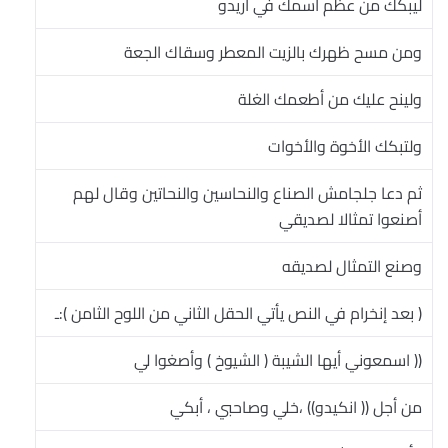
ليبكك من عظم أسمك في أريدو
ومن مسح ظهرك بالزيت المعطر وسقاك الجعة
ولينح عليك من أطعمك الغلة
ولتبكك الأخوة والأخوات
ثم دعا جلجامش الصناع والنحاسين والنحاتين وقال لهم
أصنعوا تمثالا لصديقي
وصنع التمثال لصديقه
( بعد إنخرام في النص يأتي الحقل الثاني من اللوح الثامن ):ـ
(( اسمعوني أيها الشيبة ( الشيوخ ) وأصغوا لي
من أجل (( انكيدو)) ،خلي وصاحبي ، أبكي