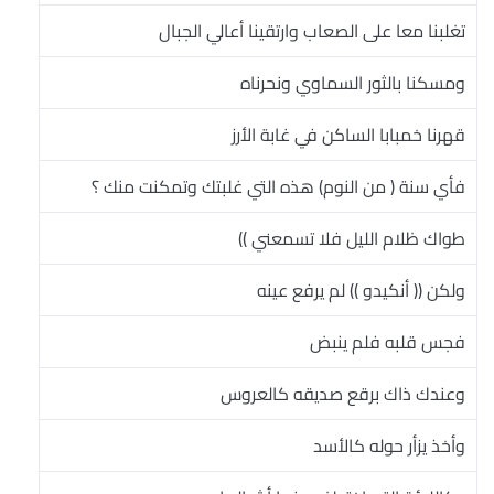
تغلبنا معا على الصعاب وارتقينا أعالي الجبال
ومسكنا بالثور السماوي ونحرناه
قهرنا خمبابا الساكن في غابة الأرز
فأي سنة ( من النوم) هذه التي غلبتك وتمكنت منك ؟
طواك ظلام الليل فلا تسمعني ))
ولكن (( أنكيدو )) لم يرفع عينه
فجس قلبه فلم ينبض
وعندك ذاك برقع صديقه كالعروس
وأخذ يزأر حوله كالأسد