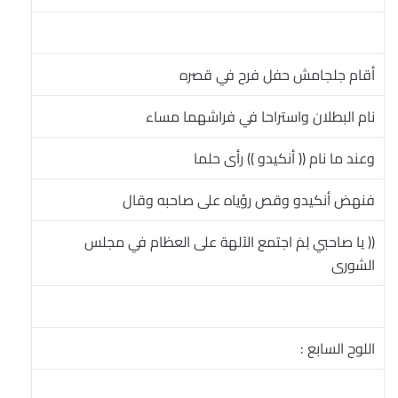
أقام جلجامش حفل فرح في قصره
نام البطلان واستراحا في فراشهما مساء
وعند ما نام (( أنكيدو )) رأى حلما
فنهض أنكيدو وقص رؤياه على صاحبه وقال
(( يا صاحبي لِمَ اجتمع الآلهة على العظام في مجلس
الشورى
اللوح السابع :