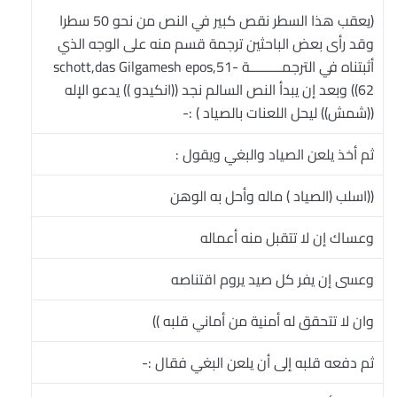
(يعقب هذا السطر نقص كبير في النص من نحو 50 سطرا
وقد رأى بعض الباحثين ترجمة قسم منه على الوجه الذي
أثبتناه في الترجمـــــــــة schott,das Gilgamesh epos,51-
62)) وبعد إن يبدأ النص السالم نجد ((انكيدو )) يدعو الإله
((شمش)) ليحل اللعنات بالصياد ) :-
ثم أخذ يلعن الصياد والبغي ويقول :
((اسلب (الصياد ) ماله وأحل به الوهن
وعساك إن لا تتقبل منه أعماله
وعسى إن يفر كل صيد يروم اقتناصه
وان لا تتحقق له أمنية من أماني قلبه ))
ثم دفعه قلبه إلى أن يلعن البغي فقال :-