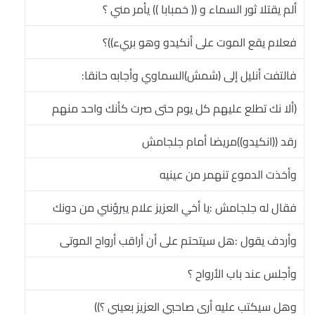
ألم يقتلا ثور السماء و (( خمبابا )) يأمر مني ؟
فعلام يقع الموت على أنكيدو وهو بريء))؟
فالتفت أنليل إلى (شمش)السماوي وأجابه حانقا:
(ألا نك تطلع عليهم كل يوم حتى صرت كأنك واحد منهم
رقد ((انكيدو))مريضا أمام جلجامش
وأخذت الدموع تنهمر من عينيه
فقال له جلجامش :يا أخي العزيز علام يبرؤنني من دونك
وأردف يقول :هل سيتحتم على أن أراقب أرواح الموتى
وأجلس عند باب الأرواح ؟
وهل سيكتب عليه أرى صاحبي العزيز بعيني ؟))