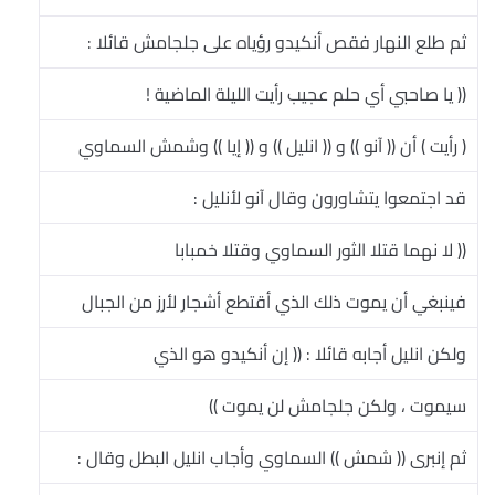
ثم طلع النهار فقص أنكيدو رؤياه على جلجامش قائلا :
(( يا صاحبي أي حلم عجيب رأيت الليلة الماضية !
( رأيت ) أن (( آنو )) و (( انليل )) و (( إيا )) وشمش السماوي
قد اجتمعوا يتشاورون وقال آنو لأنليل :
(( لا نهما قتلا الثور السماوي وقتلا خمبابا
فينبغي أن يموت ذلك الذي أقتطع أشجار لأرز من الجبال
ولكن انليل أجابه قائلا : (( إن أنكيدو هو الذي
سيموت ، ولكن جلجامش لن يموت ))
ثم إنبرى (( شمش )) السماوي وأجاب انليل البطل وقال :