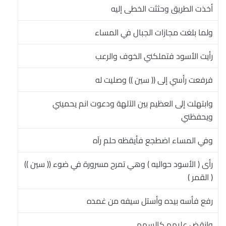
أخذت الطريق وحثثت الخطى إليه
ولما بلغت مجازات الجبال في المساء
رأيت الأسود فتملكني الخوف والرعب
فرفعت رأسي إلى (( سين )) وصليت له
وابتهلت إلى العظيم بين الآلهة ودعوت انم يحميني
ويحفظني
وفي المساء اضطجع فأيقظه حلم رآه
رأى ( الأسود حواليه ) وهي تمرح مسرورة في ضوء (( سين ))
( القمر )
رفع فأسه بيده وأستل سيفه من غمده
وانقض عليهم كالسهم