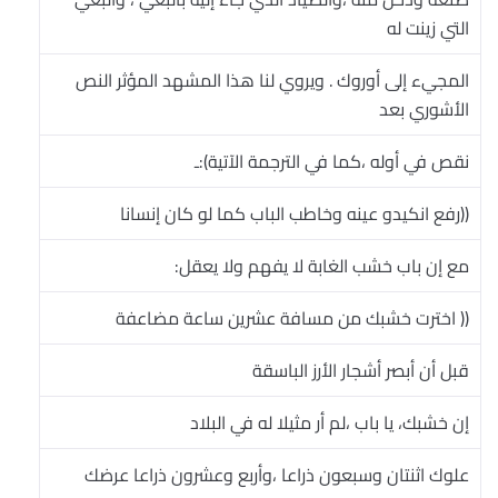
التي زينت له
المجيء إلى أوروك . ويروي لنا هذا المشهد المؤثر النص
الأشوري بعد
نقص في أوله ،كما في الترجمة الآتية):ـ
((رفع انكيدو عينه وخاطب الباب كما لو كان إنسانا
مع إن باب خشب الغابة لا يفهم ولا يعقل:
(( اخترت خشبك من مسافة عشرين ساعة مضاعفة
قبل أن أبصر أشجار الأرز الباسقة
إن خشبك، يا باب ،لم أر مثيلا له في البلاد
علوك اثنتان وسبعون ذراعا ،وأربع وعشرون ذراعا عرضك