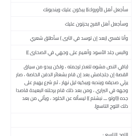
سأجعل أهل ((أوروك)) يبكون عليك ويندبونك
وسأجعل أهل الفرح يحزنون عليك
وأنا نفسي (بعد إن توسد في الثرى ) سأطلق شعري
والبس جلد الأسود وأهيم على وجهي في الصحارى ))
(باقي النص مشوه تتعذر ترجمته ، ولكن يبدو من سياق
القصة إن جلجامش بعد إن قام بشعائر الدفن الخاصة ، صار
يرثي صديقه ويندبه ويبكيه ليل نهار ، ثم شرع يهيم على
وجهه في البراري ، ومن بعد ذلك قام برحلته البعيدة قاصدا
جده ((اوتو ـــ نبشتم )) ليسأله عن الخلود ، ويأتي من بعد
ذلك اللوح التاسع).
اللوح التاسع :