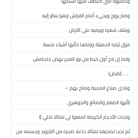
وكاللبؤة التي اختطف منها أشبالها
وصار يروح ويجيء أمام الفراش وهو ينظر إليه
وينتف شعره ويرميه على الأرض
مزق ثيابه الجميلة ورماها كأنها أشياء نجسة
ولما إن لاح أول خيط من نور الفجر نهض جلجامش
. . . . (نقص)
ونادى صناع المدينة وصاح بهم :-
((أيها الصفار والصائغ والجوهري
ونحات الأحجار الكريمة اصنعوا لي تمثالا لخلي ))
ثم نحت لصديقه تمثالا جاعلا صدره من اللازورد وجسمه من