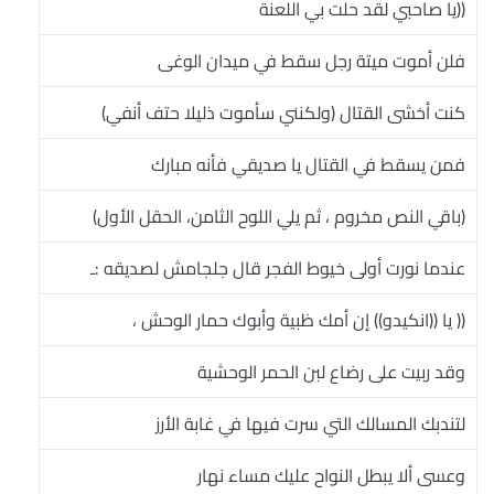
((يا صاحبي لقد حلت بي اللعنة
فلن أموت ميتة رجل سقط في ميدان الوغى
كنت أخشى القتال (ولكنني سأموت ذليلا حتف أنفي)
فمن يسقط في القتال يا صديقي فأنه مبارك
(باقي النص مخروم ، ثم يلي اللوح الثامن، الحقل الأول)
عندما نورت أولى خيوط الفجر قال جلجامش لصديقه :ـ
(( يا ((انكيدو)) إن أمك ظبية وأبوك حمار الوحش ،
وقد ربيت على رضاع لبن الحمر الوحشية
لتندبك المسالك التي سرت فيها في غابة الأرز
وعسى ألا يبطل النواح عليك مساء نهار