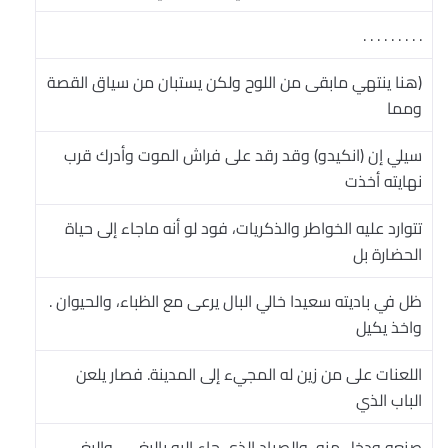
. . . . . . . . .
(هنا ينتهي مابقى من اللوح ولكن يستبان من سياق القصة
ومما
سيلي إن (انكيدو) وقد رقد على فراش الموت وأدرك قرب
نهايته أخذت
تتوارد عليه الخواطر والذكريات، فود لو أنه ماجاء إلى حياة
الحضارة بل
ظل في باديته سعيدا خالي البال يرعى مع الظباء، والحيوان .
واخذ يكيل
اللعنات على من زين له المجيء إلى المدينة. فصار يلعن
الباب الذي
صنعه ودخل منه ،والصياد الذي جاء إليه بالبغي ، والبغي