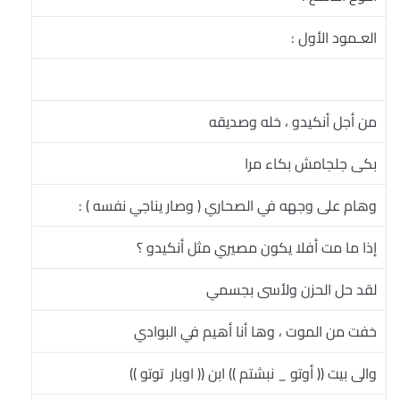
العـمود الأول :
من أجل أنكيدو ، خله وصديقه
بكى جلجامش بكاء مرا
وهام على وجهه في الصحاري ( وصار يناجي نفسه ) :
إذا ما مت أفلا يكون مصيري مثل أنكيدو ؟
لقد حل الحزن ولأسى بجسمي
خفت من الموت ، وها أنا أهيم في البوادي
والى بيت (( أوتو _ نبشتم )) ابن (( اوبار  توتو ))