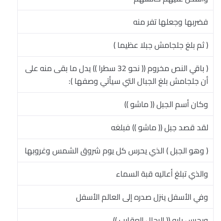
فضربها وجعلها تفر منه
( ثم بلغ جلجامش جبلا عظيما )
( باقي النص مخروم (( نحو 32 سطرا )) يدل ما بقى منه على
أن جلجامش بلغ الجبال التي سيأتي وصفها ):
وكان أسم الجبل (( ماشو ))
لقد قصد جبل (( ماشو )) فبلغه
( وهو الجبل ) الذي يحرس كل يوم شروق الشمس وغروبها
والذي تبلغ أعاليه قبة السماء
وفي الأسفل ينزل صدره إلى العالم الأسفل
ويحرس بابه (( الرجال العقارب ))