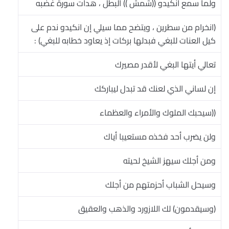
ولما سمع انكيدو ((شمش )) البطل ، هدات سورة غضبه
(انخرام من سطرين ، ويتضح مما سيلي إن انكيدو ندم على
كيل العنات للبغي فبدلها بركات إذ يعاود خطابه للبغي) :
تعالي أيتها البغي لأقدر مصيرك
إن لساني الذي لعنك قد تبدل ليباركك
((سيحبك الملوك والأمراء والعظماء
ولن يضرب أحد فخذه مستعيبا أياك
ومن أجلك سيهز الشيخ لحيته
وسيحل الشباب أحزمتهم من أجلك
(وسيقدمون) لك اللازورد والذهب والعقيق