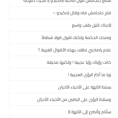
سمع جلجامش قول صاحبه ((انكيدو )) فجرت دموعه
فتح جلجامش فاه وقال لانكيدو :-
((حباك انليل بقلب واسع
ومنحك الحكمة ولكنك تقول قولا شططاً.
علام ياصاحبي نطقت بهذه الأقوال الغريبة ؟
كانت رؤياك رؤيا عجيبة ! ولكنها مخيفة
ويا ما أكثر الرؤى العجيبة !
يسلط الآلهة على الأحياء الأحزان
وستلط الرؤى على الباقين من الأحياء الأحزان
سأنام وأتضرع إلى الآلهة ))