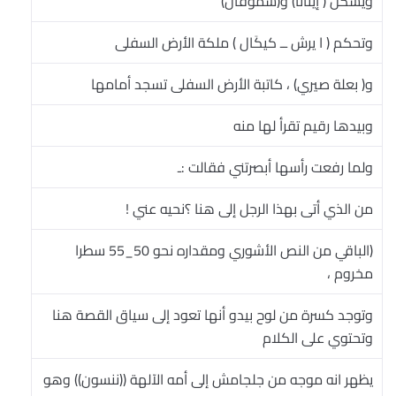
ويسكن ( إيتانا) و(سموقان)
وتحكم ( ا يرش ــ كيكَال ) ملكة الأرض السفلى
و( بعلة صيري) ، كاتبة الأرض السفلى تسجد أمامها
وبيدها رقيم تقرأ لها منه
ولما رفعت رأسها أبصرتني فقالت :ـ
من الذي أتى بهذا الرجل إلى هنا ؟نحيه عني !
(الباقي من النص الأشوري ومقداره نحو 50_55 سطرا
مخروم ،
وتوجد كسرة من لوح بيدو أنها تعود إلى سياق القصة هنا
وتحتوي على الكلام
يظهر انه موجه من جلجامش إلى أمه الآلهة ((ننسون)) وهو