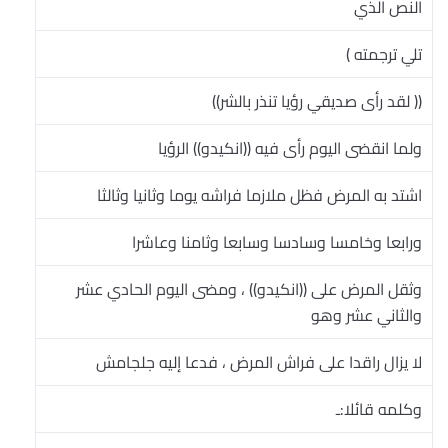
النص الذي
تلي ترجمته )
(( لقد رأى صديقي رؤيا تنذر بالشر))
ولما انقضى اليوم رأى فيه ((انكيدو)) الرؤيا
اشتد به المرض فظل ملازما فراشه يوما وثانيا وثالثا
ورابعا وخامسا وسادسا وسابعا وثامنا وعاشرا
وثقل المرض على ((انكيدو)) ، ومضى اليوم الحادي عشر
والثاني عشر وهو
لا يزال راقدا على فراش المرض ، فدعا إليه جلجامش
وكلمه قائلا:ـ